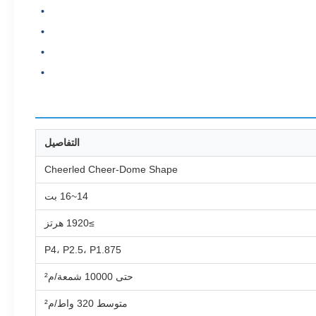
التفاصيل
Cheerled Cheer-Dome Shape
14~16 بت
≥1920 هرتز
P4، P2.5، P1.875
حتى 10000 شمعة/م²
متوسط 320 واط/م²