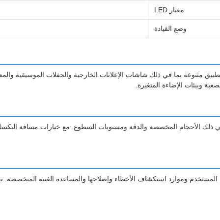
معيار LED
وضع القيادة
 الإبداعية Cheer-Dome Shape لسيناريوهات تطبيق متنوعة بما في ذلك شاشات الإعلانات الخارجية والحف
صعبة وبيئات الإضاءة المتغيرة.
 تخصيص شاملة لشاشات LED الإبداعية، بما في ذلك الأحجام المخصصة والدقة ومستويات السطوع. مع خيار
ة المستخدم وموارد استكشاف الأخطاء وإصلاحها والمساعدة الفنية المتخصصة. نقد