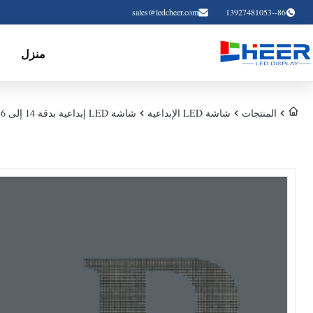
sales@ledcheer.com
86--13927481053
منزل
المنتجات
شاشة LED الإبداعية
شاشة LED إبداعية بدقة 14 إلى 16 بت بتدرج رمادي وسطوع 10000 شمعة للافتات الرقمية