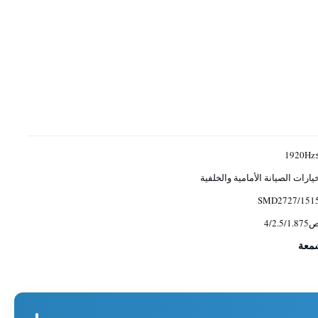
≥192
يارات الصيانة الأمامية والخلفية
SMD2727/151
4/2.5/1.8