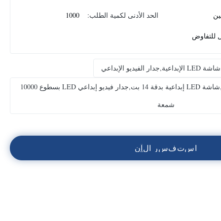
ين
الحد الأدنى لكمية الطلب:
1000
ل للتفاوض
شاشة LED إبداعية بدقة 16 بت,شاشة LED إبداعية بدقة 14 بت,جدار فيديو إبداعي LED بسطوع 10000
شمعة
ا
س
ت
ف
س
ر
ا
ل
آ
ن