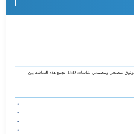
شاشة Cheerled Cheer-Dome Shape الإبداعية هي حل بصري متطور مصمم لتطبيقات اللافتات الرقمية والإعلانات الحديثة. كمنتج متقدم من مورد موثوق لمصنعي ومصممي شاشات LED، تجمع هذه الشاشة بين