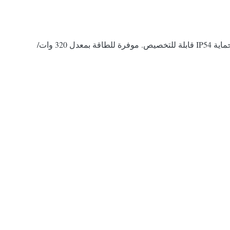
شاشات LED إبداعية بمقياس رمادي 14-16 بت مع معدل تحديث ≥1920 هرتز، وسطوع يصل إلى 10000 شمعة في المتر المربع، وحماية IP54 قابلة للتخصيص. موفرة للطاقة بمعدل 320 وات/