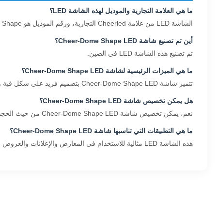
ما هي العلامة التجارية والموديل لهذه الشاشة LED؟
الشاشة LED من علامة Cheerled التجارية، ورقم الموديل هو Cheer-Dome Shape.
أين تم تصنيع شاشة Cheer-Dome Shape LED؟
تم تصنيع هذه الشاشة LED في الصين.
ما هي الميزات الرئيسية لشاشة Cheer-Dome Shape LED؟
تتميز شاشة Cheer-Dome Shape LED بتصميم فريد على شكل قبة وسطوع عالٍ وكفاءة في استهلاك الطاقة وعرض ألوان نابض بالحياة مناسب للإعلانات والفعاليات الإبداعية.
هل يمكن تخصيص شاشة Cheer-Dome Shape LED؟
نعم، يمكن تخصيص شاشة Cheer-Dome Shape LED من حيث الحجم والدقة والسطوع لتلبية متطلبات المشروع المحددة.
ما هي التطبيقات التي تناسبها شاشة Cheer-Dome Shape LED؟
هذه الشاشة LED مثالية للاستخدام في المعارض والإعلانات والعروض المسرحية ومراكز التسوق وبيئات العرض الإبداعية الأخرى.