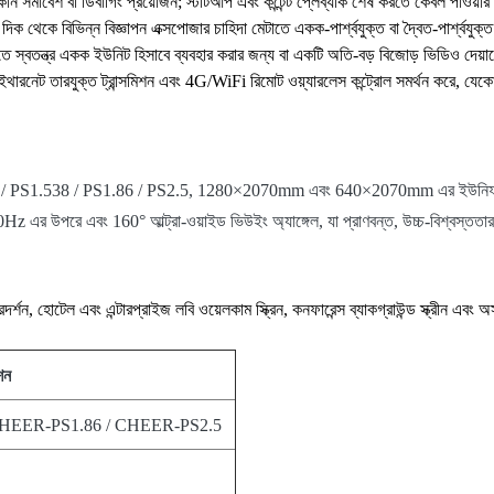
োন সমাবেশ বা ডিবাগিং প্রয়োজন; স্টার্টআপ এবং কন্টেন্ট প্লেব্যাক শেষ করতে কেবল পাওয়
িক থেকে বিভিন্ন বিজ্ঞাপন এক্সপোজার চাহিদা মেটাতে একক-পার্শ্বযুক্ত বা দ্বৈত-পার্শ্বযুক্
ে স্বতন্ত্র একক ইউনিট হিসাবে ব্যবহার করার জন্য বা একটি অতি-বড় বিজোড় ভিডিও দেয
রনেট তারযুক্ত ট্রান্সমিশন এবং 4G/WiFi রিমোট ওয়্যারলেস কন্ট্রোল সমর্থন করে, যেকোন 
5 / PS1.538 / PS1.86 / PS2.5, 1280×2070mm এবং 640×2070mm এর ইউনিফাইড ক্য
উপরে এবং 160° আল্ট্রা-ওয়াইড ভিউইং অ্যাঙ্গেল, যা প্রাণবন্ত, উচ্চ-বিশ্বস্ততার ছ
দর্শন, হোটেল এবং এন্টারপ্রাইজ লবি ওয়েলকাম স্ক্রিন, কনফারেন্স ব্যাকগ্রাউন্ড স্ক্রীন এবং
শন
CHEER-PS1.86 / CHEER-PS2.5