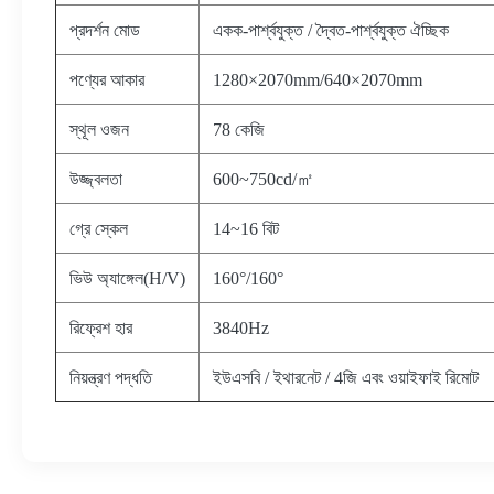
প্রদর্শন মোড
একক-পার্শ্বযুক্ত / দ্বৈত-পার্শ্বযুক্ত ঐচ্ছিক
পণ্যের আকার
1280×2070mm/640×2070mm
স্থূল ওজন
78 কেজি
উজ্জ্বলতা
600~750cd/㎡
গ্রে স্কেল
14~16 বিট
ভিউ অ্যাঙ্গেল(H/V)
160°/160°
রিফ্রেশ হার
3840Hz
নিয়ন্ত্রণ পদ্ধতি
ইউএসবি / ইথারনেট / 4জি এবং ওয়াইফাই রিমোট