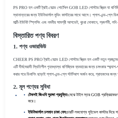
PS PRO হল একটি ট্রাই-ফোল্ড পোর্টেবল GOB LED পোস্টার স্ক্রিন যা বাণিজ্যিক ড
স্থানান্তরের জন্য ইউনিভার্সাল মুভিং কাস্টারের সাথে আসে। প্লাগ-এন্ড-প্লে
মাল্টি-ইউনিট স্প্লিসিং এবং নমনীয় সামগ্রী আপডেট, খুচরা দোকানে, প্রদর্শনী, লবি
বিস্তারিত পণ্য বিবরণ
1. পণ্য ওভারভিউ
CHEER PS PRO ট্রাই-ফোল্ড LED পোস্টার স্ক্রিন হল একটি নতুন প্রজন্মের 
এটি দীর্ঘমেয়াদী স্থিতিশীল গৃহমধ্যস্থ বাণিজ্যিক ব্যবহারের জন্য চমৎকার স্প্ল্যাশ
করার পরে ডিবাগিং ছাড়াই প্লাগ-এন্ড-প্লে স্টার্টআপ অর্জন করে, গ্রাহকদের জন
2. মূল পণ্যের সুবিধা
টেকসই জিওবি সুরক্ষা প্রযুক্তি:
মেঝে টাইল স্তর GOB প্রক্রিয়াকরণ গ্
করে।
ইউনিভার্সাল চলমান চাকা বেস:
চারটি লকযোগ্য সুইভেল কাস্টার দিয়ে 