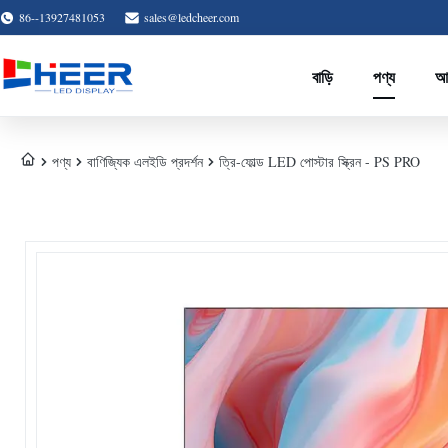
86--13927481053
sales@ledcheer.com
বাড়ি
পণ্য
আম
পণ্য
বাণিজ্যিক এলইডি প্রদর্শন
ত্রি-ফোল্ড LED পোস্টার স্ক্রিন - PS PRO