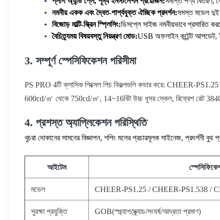
প্লাগ অ্যান্ড প্লে, শূন্য ইনস্টলেশন প্রয়োজন:
সমাপ্ত পণ্য বিতরণ, ক
নমনীয় একক এবং দ্বৈত-পার্শ্বযুক্ত ঐচ্ছিক প্রদর্শন:
সমস্ত মডেল দুই দ
বিজোড় মাল্টি-স্ক্রিন স্প্লিসিং:
ডিসপ্লে সাইজ নমনীয়ভাবে প্রসারিত করত
বৈচিত্র্যময় বিষয়বস্তু নিয়ন্ত্রণ মোড:
USB অফলাইন কন্টেন্ট আপডেট, ইথা
3. সম্পূর্ণ স্পেসিফিকেশন পরিসীমা
PS PRO 4টি ক্লাসিক পিক্সেল পিচ বিকল্পগুলি কভার করে: CHEER-PS1.2
600cd/㎡ থেকে 750cd/㎡, 14~16বিট উচ্চ ধূসর স্কেল, রিফ্রেশ রেট 3840Hz এর 
4. প্রশস্ত অ্যাপ্লিকেশন পরিস্থিতি
খুচরা দোকানের সামনের বিজ্ঞাপন, শপিং মলের প্রচারমূলক সাইনেজ, প্রদর্শনী বুথ প্র
আইটেম
স্পেসিফিকে
মডেল
CHEER-PS1.25 / CHEER-PS1.538 / 
সুরক্ষা প্রযুক্তি
GOB(স্প্ল্যাশ/স্ক্র্যাচ/সংঘর্ষ/আদ্রতা প্রমাণ)