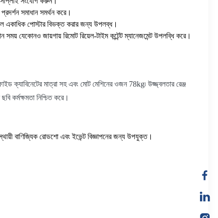
ার সাপ্লাই সংযোগ করুন।
ত প্রদর্শন সমাধান সমর্থন করে।
়ালে একাধিক পোস্টার বিভক্ত করার জন্য উপলব্ধ।
সময় যেকোনও জায়গায় রিমোট রিয়েল-টাইম কন্টেন্ট ম্যানেজমেন্ট উপলব্ধি করে।
াবিনেটের মাত্রা সহ এবং মোট মেশিনের ওজন 78kg৷ উজ্জ্বলতার রেঞ্জ
বি কর্মক্ষমতা নিশ্চিত করে।
 অস্থায়ী বাণিজ্যিক রোডশো এবং ইভেন্ট বিজ্ঞাপনের জন্য উপযুক্ত।