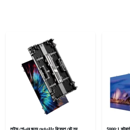
লাইভ শো-এর জন্য ৩৮৪০Hz রিফ্রেশ রেট সহ
5000:1 কন্ট্রাস্