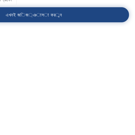
এ
খ
ন
ই
জ
ি
জ
্
ঞ
া
স
া
ক
র
ু
ন