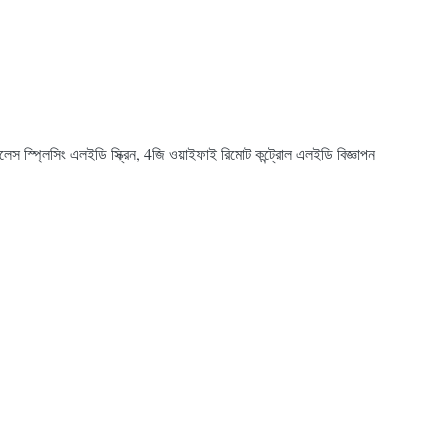
েস স্প্লিসিং এলইডি স্ক্রিন, 4জি ওয়াইফাই রিমোট কন্ট্রোল এলইডি বিজ্ঞাপন