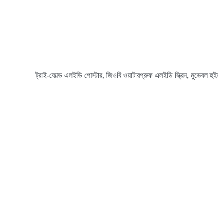
ট্রাই-ফোল্ড এলইডি পোস্টার, জিওবি ওয়াটারপ্রুফ এলইডি স্ক্রিন, মুভেবল হ