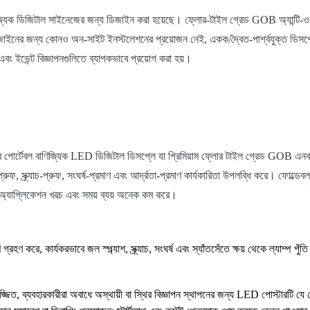
িজিটাল সাইনেজের জন্য ডিজাইন করা হয়েছে। ফ্লোর-টাইল গ্রেড GOB অ্যান্টি-ওয়াটার, অ্যান
 ডিজাইনের জন্য কোনও অন-সাইট ইনস্টলেশনের প্রয়োজন নেই, একক/দ্বৈত-পার্শ্বযুক্ত ডিসপ
 এবং ইভেন্ট বিজ্ঞাপনগুলিতে ব্যাপকভাবে প্রয়োগ করা হয়।
পোর্টেবল বাণিজ্যিক LED ডিজিটাল ডিসপ্লে যা প্রিমিয়াম ফ্লোর টাইল গ্রেড GOB এনক্
-প্রুফ, স্ক্র্যাচ-প্রুফ, সংঘর্ষ-প্রমাণ এবং আর্দ্রতা-প্রমাণ কার্যকারিতা উপলব্ধি করে। ফোল্ড
্য অ্যাপ্লিকেশন খরচ এবং সময় ব্যয় অনেক কম করে।
রহণ করে, কার্যকরভাবে জল স্প্ল্যাশ, স্ক্র্যাচ, সংঘর্ষ এবং স্যাঁতসেঁতে ক্ষয় থেকে ল্যাম্
সজ্জিত, ব্যবহারকারীরা অবাধে অস্থায়ী বা স্থির বিজ্ঞাপন স্থাপনের জন্য LED পোস্টারটি 