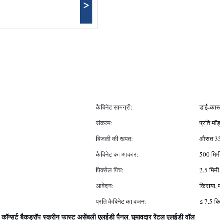
>
कैबिनेट सामग्री:
डाई-कास्
संकल्प:
प्रति मॉ
बिजली की खपत:
औसत 35
कैबिनेट का आकार:
500 मिमी
पिक्सेल पिच:
2.5 मिमी 
आवेदन:
किराया, म
प्रति कैबिनेट का वजन:
≤ 7.5 कि
कॉन्सर्ट बैकड्रॉप स्क्रीन फास्ट असेंबली एलईडी पैनल
घुमावदार रेंटल एलईडी वॉल
,
,