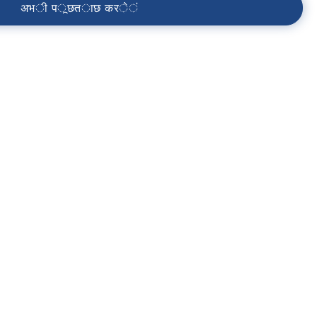
अ
भ
ी
प
ू
छ
त
ा
छ
क
र
े
ं