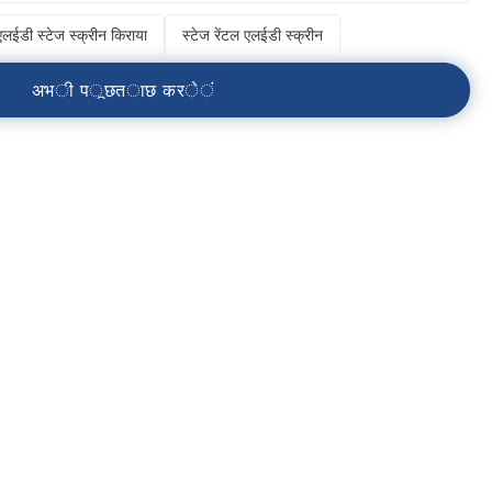
एलईडी स्टेज स्क्रीन किराया
स्टेज रेंटल एलईडी स्क्रीन
अ
भ
ी
प
ू
छ
त
ा
छ
क
र
े
ं