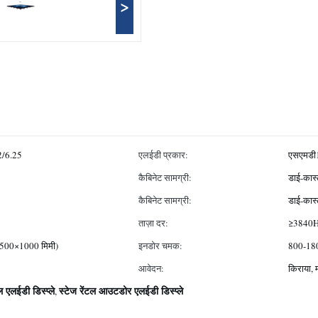
>
2/6.25
एलईडी प्रकार:
एसएमडी
कैबिनेट सामग्री:
डाई-कास्
कैबिनेट सामग्री:
डाई-कास्
ताज़ा दर:
≥3840
 (500×1000 मिमी)
इनडोर चमक:
800-180
आवेदन:
किराया, म
 एलईडी डिस्प्ले
स्टेज रेंटल आउटडोर एलईडी डिस्प्ले
,