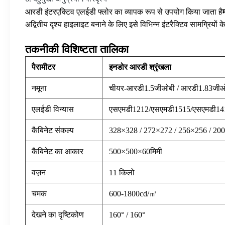
आरडी इंटरएक्टिव एलईडी फ्लोर का व्यापक रूप से उपयोग किया जाता है
अद्वितीय दृश्य हाइलाइट बनाने के लिए इसे विभिन्न इंटरैक्टिव सामग्रिय
तकनीकी विशिष्टता तालिका
पैरामीटर
इनडोर आरडी श्रृंखला
नमूना
चीयर-आरडी1.5जीओबी / आरडी1.83जीओ
एलईडी विन्यास
एसएमडी1212/एसएमडी1515/एसएमडी14
कैबिनेट संकल्प
328×328 / 272×272 / 256×256 / 200×
कैबिनेट का आकार
500×500×60मिमी
वज़न
11 किलो
चमक
600-1800cd/㎡
देखने का दृष्टिकोण
160° / 160°