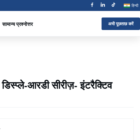
हिन्दी
सामान्य प्रश्नोत्तर
अभी पूछताछ करें
डिस्प्ले-आरडी सीरीज़- इंटरैक्टिव
न