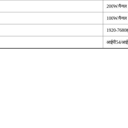
200W/पैनल
100W/पैनल
1920-7680हर्
आईपी54/आई