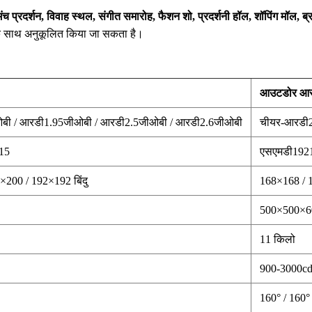
मंच प्रदर्शन, विवाह स्थल, संगीत समारोह, फैशन शो, प्रदर्शनी हॉल, शॉपिंग मॉल, ब्
ों के साथ अनुकूलित किया जा सकता है।
आउटडोर आरड
बी / आरडी1.95जीओबी / आरडी2.5जीओबी / आरडी2.6जीओबी
चीयर-आरडी2
15
एसएमडी192
200 / 192×192 बिंदु
168×168 / 1
500×500×6
11 किलो
900-3000c
160° / 160°