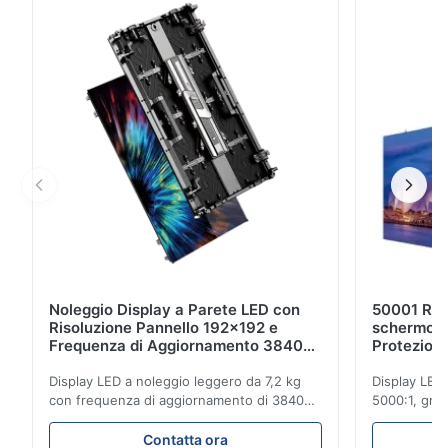
funzionamento continuo 24 ore su 24, 7 giorni su 7,
questa serie Pro combina luminosità superiore,
protezione ...
Noleggio Display a Parete LED con
50001 Rati
Risoluzione Pannello 192x192 e
schermo a
Frequenza di Aggiornamento 3840Hz
Protezion
per Spettacoli dal Vivo
Refresh r
Display LED a noleggio leggero da 7,2 kg
Display LED
con frequenza di aggiornamento di 3840
5000:1, gra
Hz, luminosità di 700 cd/m² e risoluzione
frequenza d
192x192. Ideale per eventi dal vivo con
Ideale per e
Contatta ora