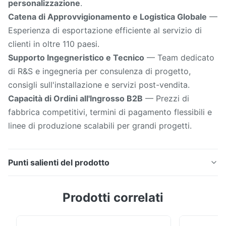
personalizzazione
.
Catena di Approvvigionamento e Logistica Globale
—
Esperienza di esportazione efficiente al servizio di
clienti in oltre 110 paesi.
Supporto Ingegneristico e Tecnico
— Team dedicato
di R&S e ingegneria per consulenza di progetto,
consigli sull'installazione e servizi post-vendita.
Capacità di Ordini all'Ingrosso B2B
— Prezzi di
fabbrica competitivi, termini di pagamento flessibili e
linee di produzione scalabili per grandi progetti.
Punti salienti del prodotto
Il nostro Display LED Fisso da Esterno Pro è una serie
Prodotti correlati
di videowall LED robusta e ad alte prestazioni,
progettata per applicazioni commerciali e DOOH
(Digital Out Of Home). Progettata per un