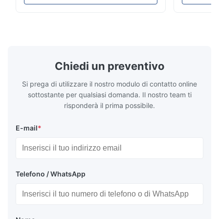
facilità di installazione e compatibilità di
durata e fac
tensione globale (AC100-240V).
interno/est
Chiedi un preventivo
Si prega di utilizzare il nostro modulo di contatto online
sottostante per qualsiasi domanda. Il nostro team ti
risponderà il prima possibile.
E-mail
*
Telefono / WhatsApp