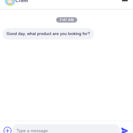
Cheer
Chi Siamo
Fatory Tour
7:47 AM
Controllo Di Qualità
Good day, what product are you looking for?
Contattaci
Notizie
Soluzione
FAQ
Seguiteci.
©2026- Shenzhen Cheer Optoelectronic Co., Ltd. . Tutti i diritti riservati.