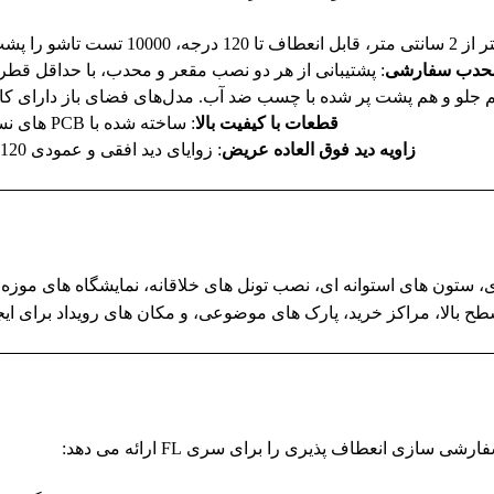
 هر سطح منحنی یا نامنظم مناسب باشد.
محدب سفارشی
: پشتیبانی از هر دو نصب مقعر و محدب، با حداقل قطر 459 میلی متر برای طرح های دایره ای (6 ماژول در هر دایره)
م جلو و هم پشت پر شده با چسب ضد آب. مدل‌های فضای باز دارای کاب
قطعات با کیفیت بالا
: ساخته شده با PCB های نسوز و محفظه کف نرم برای عملکرد طولانی مدت قابل اعتماد.
زاویه دید فوق العاده عریض
: زوایای دید افقی و عمودی 120 درجه / 120 درجه، تصاویر واضح را از هر جهت تضمین می کند.
F برای منحنی های معماری، ستون های استوانه ای، نصب تونل های خلاقانه، نمای
 بالا، مراکز خرید، پارک های موضوعی، و مکان های رویداد برای ایج