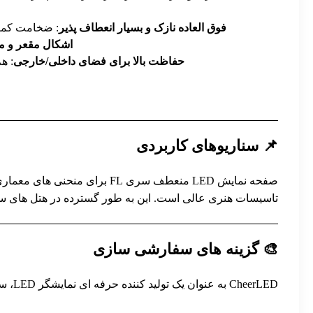
فوق العاده نازک و بسیار انعطاف پذیر
: ضخامت کمتر از 2 سانتی متر، قابل انعطاف تا 120 درجه، 10000 تست تاشو را پشت سر گذاشت تا برای
اشکال مقعر و 
حفاظت بالا برای فضای داخلی/خارجی
: ه
📌 سناریوهای کاربردی
صفحه نمایش LED منعطف سری L
تاسیسات هنری عالی است. این به طور گسترده در هتل های سطح
🎨 گزینه های سفارشی سازی
CheerLED به عنوان یک تولید کننده حرفه ای نمایشگر LED، سفارشی سازی انعطاف پذیری را برای سری FL ارائه می دهد: