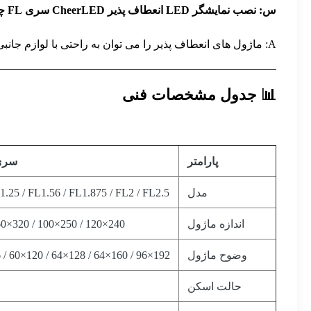
س: نصب نمایشگر LED انعطاف پذیر CheerLED سری FL چقدر آسان است؟
A: ماژول های انعطاف پذیر را می توان به راحتی با لوازم جانبی نصب شده روی سطوح منحنی اعمال کرد. راهنمای نصب جامع برای اشکال سفارشی و تنظیمات فضای باز ارائه شده است.
📊 جدول مشخصات فنی
پارامتر
سری FL د
مدل
25 / FL1.56 / FL1.875 / FL2 / FL2.5
اندازه ماژول
240×120 / 250×100 / 320×160 میلی متر
وضوح ماژول
192×96 / 160×64 / 128×64 / 120×60 / 96×48 نقطه
حالت اسکن