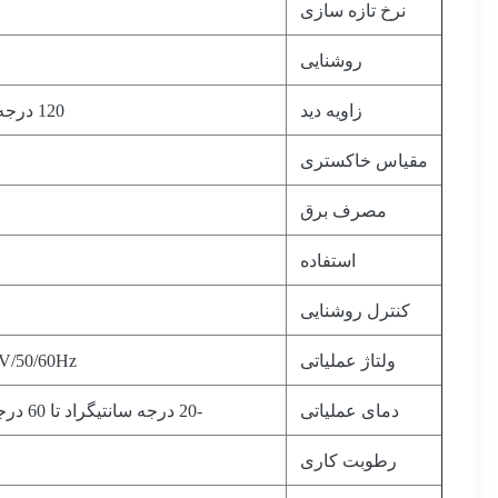
نرخ تازه سازی
روشنایی
زاویه دید
120 درجه / 120 درجه
مقیاس خاکستری
مصرف برق
استفاده
کنترل روشنایی
ولتاژ عملیاتی
V/50/60Hz
دمای عملیاتی
-20 درجه سانتیگراد تا 60 درجه سانتیگراد
رطوبت کاری