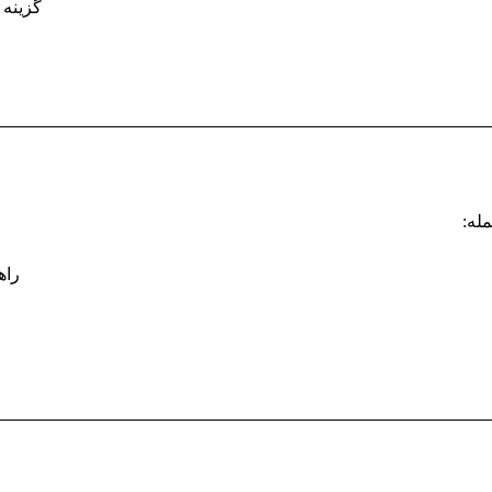
گزینه های Pixel Pitch از 1.25mm تا 
راه