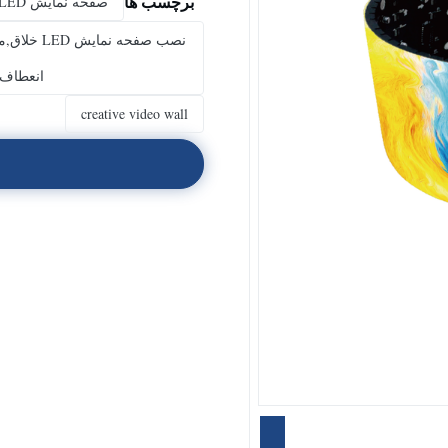
برچسب ها
صفحه نمایش LED خلاق,صفحه LED خلاق,دیوار ویدیویی خلاق
انعطاف پذیر LED شکل سفار
creative video wall