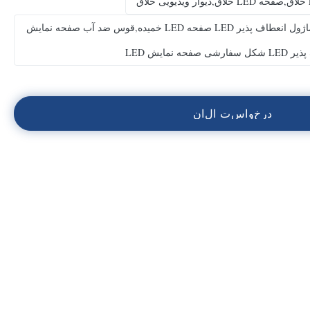
نصب صفحه نمایش LED خلاق,ماژول انعطاف پذیر LED صفحه LED خمیده,قوس ضد آب صفحه نمایش
شی صفحه نمایش LED
د
ر
خ
و
ا
س
ت
ا
ل
ا
ن