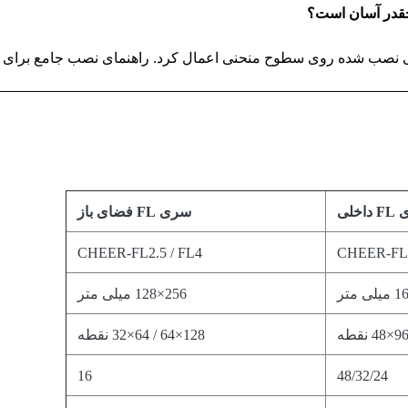
اخلی
سری FL فضای باز
CHEER-FL2.5 / FL4
CHEER-FL1.
256×128 میلی متر
128×64 / 64×32 نقطه
16
48/32/24