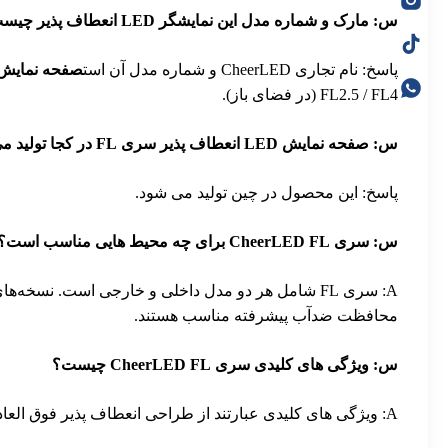
س: مارک و شماره مدل این نمایشگر LED انعطاف پذیر چیست؟
پاسخ: نام تجاری CheerLED و شماره مدل آن است
صفحه نمایش LED انعطاف پذیر سری 
FL2.5 / FL4 (در فضای باز).
س: صفحه نمایش LED انعطاف پذیر سری FL در کجا تولید می شود؟
پاسخ: این محصول در چین تولید می شود.
س: سری CheerLED FL برای چه محیط هایی مناسب است؟
A: سری FL شامل هر دو مدل داخلی و خارجی است. نسخه‌
محافظت ضدآب پیشرفته مناسب هستند.
س: ویژگی های کلیدی سری CheerLED FL چیست؟
A: ویژگی های کلیدی عبارتند از طراحی انعطاف پذیر فوق العاده نازک، قابلیت خمش 120 درجه، اشکال مقعر/محدب سفارشی، حفاظت ضد آب بالا، و دوام تست تاشو 10000+.