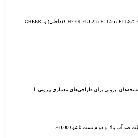
، با مدل های خاص از جمله CHEER-FL1.25 / FL1.56 / FL1.875 / FL2 / FL2.5 (داخلی) و CHEER-
که نسخه‌های بیرونی برای طراحی‌های معماری بیرونی با