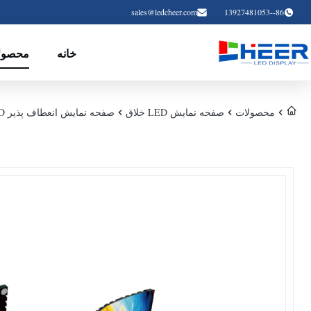
sales@ledcheer.com
86--13927481053
خانه
محصول
محصولات
صفحه نمایش LED خلاق
صفحه نمایش انعطاف پذیر LED شکل سفارشی - سری FL