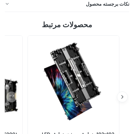
ات برجسته محصول
پوستر LED سه تاشو، صفحه نمایش LED ضد آب GOB، علامت
محصولات مرتبط
LED چرخ متحرک، صفحه نمایش LED plug and play، پوستر
LED دو طرفه، صفحه نمایش LED با اتصال بدون درز، صفحه
نمایش تبلیغاتی LED کنترل از راه دور WiFi 4G، صفحه نمایش
دیجیتال LED مقاوم در برابر خش، صفحه نمایش پوستر LED
قابل حمل