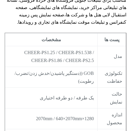
سب برای تبلیغات جلویی فروشگاه های خرده فروشی، نشانه
 تبلیغاتی مراکز خرید، نمایشگاه های نمایشگاهی، صفحه
قبال لابی هتل ها و شرکت ها،صفحه نمایش پس زمینه
رانس و تبلیغات موقت نمایشگاه های تجاری و رویدادها.
پست ها
مشخصات
CHEER-PS1.25 / CHEER-PS1.538 /
دل
CHEER-PS1.86 / CHEER-PS2.5
کنولوژی
GOB ((دستگیر پاشیدن/خدش زدن/تضرب/
فاظت
رطوبت)
الت
یک طرفه / دو طرفه اختیاری
مایش
ندازه
1280×2070mm / 640×2070mm
حصول