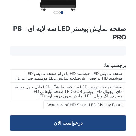
صفحه نمایش پوستر LED سه لایه ای - PS
PRO
برچسب ها:
صفحه نمایش LED هوشمند HD با دوام,صفحه نمایش LED
هوشمند HD در فضای باز,صفحه نمایش LED هوشمند ضد آب HD
صفحه نمایش پوستر LED سه لایه نمایشگر LED قابل حمل نشانه
های دیجیتال LED,پوستر LED GOB صفحه تبلیغاتی LED
متحرک,پلگ و پلی LED نمایش بدون درهم آویز LED
Waterproof HD Smart LED Display Panel
درخواست الان