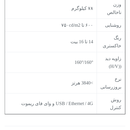
زن
۷۸ کیلوگرم
اخالص
وشنایی
۶۰۰ تا ۷۵۰cd/m2
نگ
14 تا 16 بیت
اکستری
اویه دید
160°/160°
((H/
رخ
>3840 هرتز
روزرسانی
وش
USB / Ethernet / 4G و وای فای ریموت
نترل