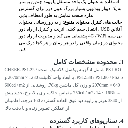
استفاده به عنوان یک واحد مستقل یا پیوند چندین پوستر
 یک دیوار ویدئویی بسیار بزرگ بدون درز برای گسترش
اندازه صفحه نمایش به طور انعطاف پذیر.
لت های کنترل محتوای متنوع:
از به روزرسانی محتوای
آفلاین USB ، انتقال سیم کشی اترنت و کنترل از راه دور
بی سیم 4G / WiFi پشتیبانی می کند و مدیریت از راه دور
توای در زمان واقعی را در هر زمان و هر کجا درک می
کند.
PS PRO شامل 4 گزینه پیکسل کلاسیک است: CHEER-PS1.25 /
PS1.538 / PS1.86 / PS2.5، با ابعاد واحد کابینت 1280 × 2070mm و
640 × 2070mm و وزن کل ماشین 78kg. روشنایی از 600cd / m2
به 750cd / m2، 14 ~ 16Bit مقیاس خاکستری بالا،نرخ تجدید بیش
از 3840 هرتز و زاویه دید فوق العاده گسترده 160 درجه، اطمینان
از عملکرد تصویر زنده و با دقت بالا.