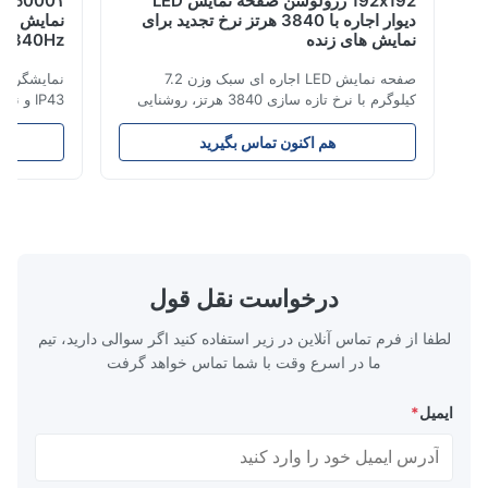
192x192 رزولوشن صفحه نمایش LED
5000۱- 
دیوار اجاره با 3840 هرتز نرخ تجدید برای
نمایش های زنده
3840Hz نرخ تجدید
صفحه نمایش LED اجاره ای سبک وزن 7.2
کیلوگرم با نرخ تازه سازی 3840 هرتز، روشنایی
700 cd/m² و وضوح 192x192. ایده آل برای
رویدادهایی با روش
رویدادهای زنده با نصب آسان و سازگاری با ولتاژ
آسان برای استفا
هم اکنون تماس بگیرید
هم 
جهانی (AC100-240V).
درخواست نقل قول
لطفا از فرم تماس آنلاین در زیر استفاده کنید اگر سوالی دارید، تیم
ما در اسرع وقت با شما تماس خواهد گرفت
ایمیل
*