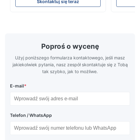
rozdzielczości 192 x 192. Idealny do
Idealny na i
Skontaktuj się teraz
wydarzeń na żywo dzięki łatwej instalacji i
wysoką jasno
globalnej kompatybilności z napięciem (AC
konfiguracj
100-240 V).
zewnątrz.
Poproś o wycenę
Użyj poniższego formularza kontaktowego, jeśli masz
jakiekolwiek pytania, nasz zespół skontaktuje się z Tobą
tak szybko, jak to możliwe.
E-mail
*
Telefon / WhatsApp