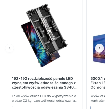
przedniej konserwacji, zapewniając kompleksowe
możliwości serwisowe w zakresie konserwacji sprzętu
przemysłowego. Uniwersalna kompatybilność z
systemami ...
192x192 rozdzielczość panelu LED
5000:1 Ws
wynajem wyświetlacza ściennego z
Ekran LED
częstotliwością odświeżania 3840Hz
Ochrona p
dla pokazów na żywo
Częstotli
Lekki wyświetlacz LED do wypożyczenia o
Wyświetlac
wadze 7,2 kg, częstotliwości odświeżania
kontraście 5
3840 Hz, jasności 700 cd/m² i
częstotliwo