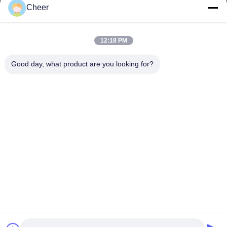
Cheer
O Nas
Wycieczka Po Fabryce
12:18 PM
Kontrola Jakości
Good day, what product are you looking for?
Skontaktuj Się Z Nami
Aktualności
Rozwiązanie
FAQS
Chodź Za Nami.
©2026- Shenzhen Cheer Optoelectronic Co., Ltd. Wszystkie prawa