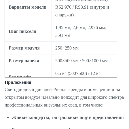
Варианты модели
RS2.976 / RS3.91 (внутри и
снаружи)
1,95 мм, 2,6 мм, 2,976 мм,
Шаг пикселя
3,91 мм
Размер модуля
250×250 мм
Размер панели
500×500 мм / 500×1000 мм
6,5 кг (500×500) / 12 кг
Вес шкафа
(500×1000)
Приложения
Светодиодный дисплей-Pro для аренды в помещении и на
Тип светодиода
СМД1515
открытом воздухе идеально подходит для широкого спектра
профессиональных визуальных сред, в том числе:
Частота
≥3840 Гц
обновления
Живые концерты, гастрольные шоу и представления
Среднее