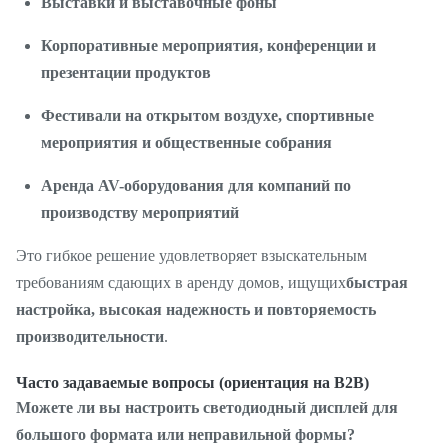
Выставки и выставочные фоны
~300 Вт/м²
энергопотребление
Корпоративные мероприятия, конференции и
Макс.
презентации продуктов
потребляемая
~800 Вт/м²
Фестивали на открытом воздухе, спортивные
мощность
мероприятия и общественные собрания
Яркость (в
800–1200 кд/м²
Аренда AV-оборудования для компаний по
помещении)
производству мероприятий
Яркость (на
4000–4500 кд/м²
Это гибкое решение удовлетворяет взыскательным
открытом воздухе)
требованиям сдающих в аренду домов, ищущих
быстрая
до 160° (по горизонтали и
настройка, высокая надежность и повторяемость
Угол обзора
вертикали)
производительности
.
Техническое обслуживание
Часто задаваемые вопросы (ориентация на B2B)
Доступ к сервису
передней/задней части
Можете ли вы настроить светодиодный дисплей для
большого формата или неправильной формы?
CE, RoHS (доступны другие