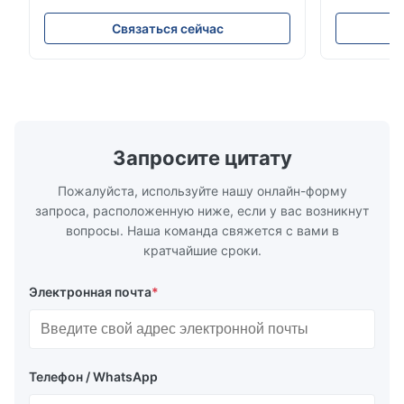
обновления 3840 Гц, яркостью 700 кд/м²
IP43 и част
и разрешением 192x192. Идеально
Идеально п
Связаться сейчас
подходит для живых мероприятий
благодаря 
благодаря простой установке и
долговечно
совместимости с глобальным
использова
напряжением (100–240 В переменного
открытом в
тока).
Запросите цитату
Пожалуйста, используйте нашу онлайн-форму
запроса, расположенную ниже, если у вас возникнут
вопросы. Наша команда свяжется с вами в
кратчайшие сроки.
Электронная почта
*
Телефон / WhatsApp