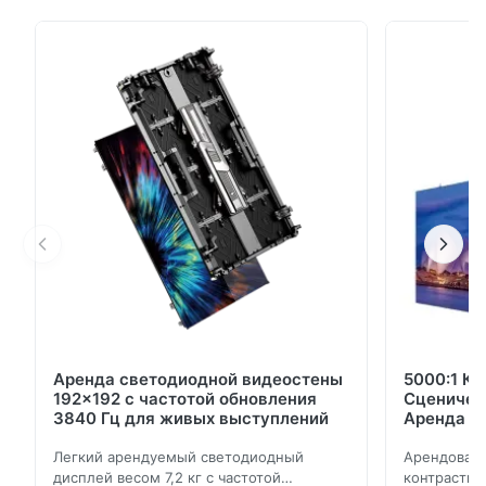
решение для аренды светодиодных экранов,
разработанное для обеспечения впечатляющих
визуальных характеристик как внутри, так и
снаружи помещений. Эта серия, оснащенная
прочными литыми под давлением алюминиевыми
корпусами ...
Аренда светодиодной видеостены
5000:1 Ко
192x192 с частотой обновления
Сценичес
3840 Гц для живых выступлений
Аренда I
Гц Часто
Легкий арендуемый светодиодный
Арендован
дисплей весом 7,2 кг с частотой
контрастно