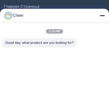
Главная Страница
Продукция
Cheer
О Компании
Наша Фабрика
2:35 PM
Контроль Качества
Good day, what product are you looking for?
Контактные Данные
Новости
Решение
FAQS
Следуйте За Нами.