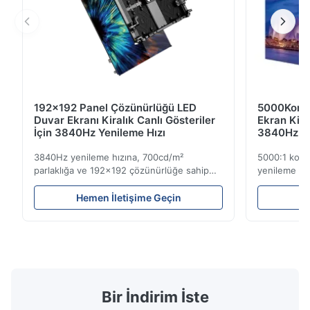
192x192 Panel Çözünürlüğü LED
5000Kontr
Duvar Ekranı Kiralık Canlı Gösteriler
Ekran Kir
İçin 3840Hz Yenileme Hızı
3840Hz Ye
3840Hz yenileme hızına, 700cd/m²
5000:1 kont
parlaklığa ve 192x192 çözünürlüğe sahip
yenileme hız
hafif 7,2 kg kiralık LED ekran. Kolay kurulum
Yüksek parlak
ve global voltaj uyumluluğu (AC100-240V)
mekan kullan
Hemen İletişime Geçin
He
ile canlı etkinlikler için idealdir.
etkinlikler iç
Bir İndirim İste