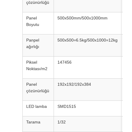
çözünürlüğü
Panel
500x500mm/500x1000mm
50
Boyutu
Panpel
500x500=6.5kg/500x1000=12kg
500
ağırlığı
Piksel
147456
112
Noktası/m2
Panel
192x192/192x384
168
çözünürlüğü
LED lamba
SMD1515
SM
Tarama
1/32
1 / 