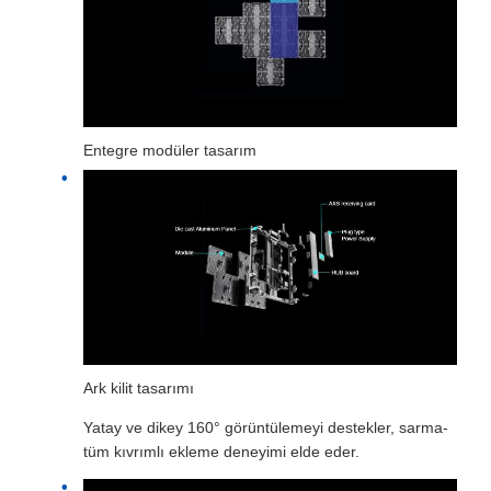
Entegre modüler tasarım
Ark kilit tasarımı
Yatay ve dikey 160° görüntülemeyi destekler, sarma-
tüm kıvrımlı ekleme deneyimi elde eder.