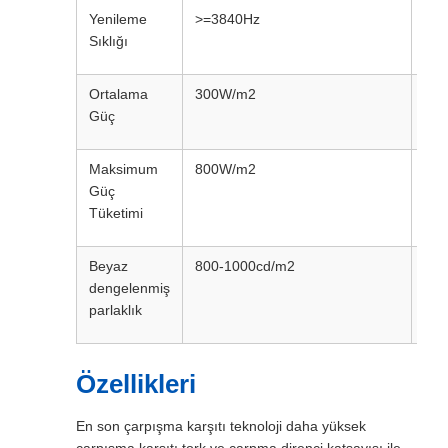
Yenileme
>=3840Hz
>=
Sıklığı
Ortalama
300W/m2
30
Güç
Maksimum
800W/m2
80
Güç
Tüketimi
Beyaz
800-1000cd/m2
900
dengelenmiş
parlaklık
Özellikleri
En son çarpışma karşıtı teknoloji daha yüksek