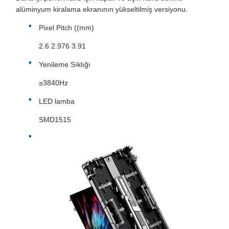
alüminyum kiralama ekranının yükseltilmiş versiyonu.
Pixel Pitch ((mm)
2.6 2.976 3.91
Yenileme Sıklığı
≥3840Hz
LED lamba
SMD1515