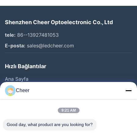
Shenzhen Cheer Optoelectronic Co., Ltd
tele:
86--13927481053
E-posta:
sales@ledcheer.com
Hızlı Bağlantılar
Ana Sayfa
Ürünler
Cheer
Hakkımızda
Fabrika Turu
9:21 AM
Kalite Kontrol
Good day, what product are you looking for?
Bize Ulaşın