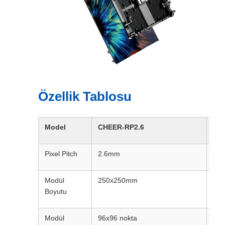
Özellik Tablosu
Model
CHEER-RP2.6
CH
Pixel Pitch
2.6mm
2.
Modül
250x250mm
25
Boyutu
Modül
96x96 nokta
84x