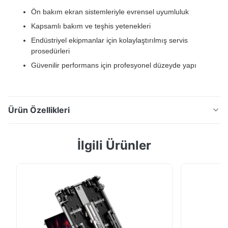
Ön bakım ekran sistemleriyle evrensel uyumluluk
Kapsamlı bakım ve teşhis yetenekleri
Endüstriyel ekipmanlar için kolaylaştırılmış servis
prosedürleri
Güvenilir performans için profesyonel düzeyde yapı
Ürün Özellikleri
Bakım Aracı Bu özel bakım aracı, endüstriyel ekipman
İlgili Ürünler
bakımı için kapsamlı servis yetenekleri sağlayarak tüm
ön bakım ekran sistemleriyle uyumluluk için
tasarlanmıştır. Ön bakım ekran sistemleriyle evrensel
uyumluluk Kapsamlı bakım ve teşhis yetenekleri
Endüstriyel ekipmanlar için kolaylaştırılmış ...