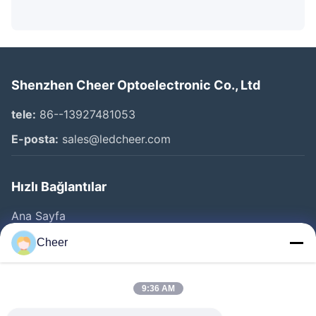
Shenzhen Cheer Optoelectronic Co., Ltd
tele:
86--13927481053
E-posta:
sales@ledcheer.com
Hızlı Bağlantılar
Ana Sayfa
Ürünler
Cheer
Hakkımızda
Fabrika Turu
9:36 AM
Kalite Kontrol