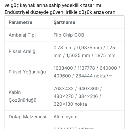
ve güç kaynaklarına sahip yedeklilik tasarımı
Endüstriyel düzeyde güvenilirlikle düşük arıza oranı
Parametre
Şartname
Ambalaj Tipi
Flip Chip COB
0,78 mm / 0,9375 mm / 1,25
Piksel Aralığı
mm / 1,5625 mm / 1,875 mm
1638400 / 1137778 / 640000 /
Piksel Yoğunluğu
409600 / 284444 nokta/㎡
768×432 / 640×360 /
Kabin
480×270 / 384×216 /
Çözünürlüğü
320×180 nokta
Dolap Malzemesi
Alüminyum