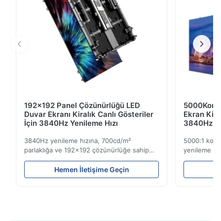
192x192 Panel Çözünürlüğü LED
5000Kontr
Duvar Ekranı Kiralık Canlı Gösteriler
Ekran Kir
İçin 3840Hz Yenileme Hızı
3840Hz Ye
3840Hz yenileme hızına, 700cd/m²
5000:1 kont
parlaklığa ve 192x192 çözünürlüğe sahip
yenileme hız
hafif 7,2 kg kiralık LED ekran. Kolay kurulum
Yüksek parlak
ve global voltaj uyumluluğu (AC100-240V)
mekan kullan
Hemen İletişime Geçin
He
ile canlı etkinlikler için idealdir.
etkinlikler iç