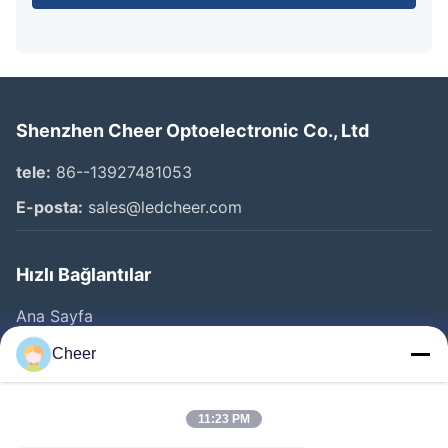
Shenzhen Cheer Optoelectronic Co., Ltd
tele:
86--13927481053
E-posta:
sales@ledcheer.com
Hızlı Bağlantılar
Ana Sayfa
Ürünler
Cheer
Hakkımızda
Fabrika Turu
11:23 PM