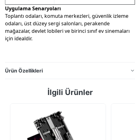
Uygulama Senaryoları
Toplantı odaları, komuta merkezleri, güvenlik izleme
odaları, üst düzey sergi salonları, perakende
mağazalar, devlet lobileri ve birinci sınıf ev sinemaları
için idealdir.
Ürün Özellikleri
Ultra yüksek 15000:1 kontrast oranına sahip birinci
İlgili Ürünler
sınıf Flip Chip COB LED ekran, kristal netliğinde
görseller sunar. Toplantı odaları ve komuta merkezleri
için istikrarlı, canlı video duvarları için düşük parlaklık,
yüksek gri düzeyi, kesintisiz birleştirme, ön bakım ve
yedeklilik tasarımına sahiptir.