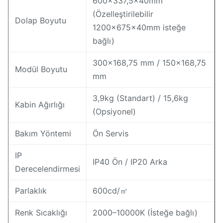
600×337,5×40mm
(Özelleştirilebilir
Dolap Boyutu
1200×675×40mm isteğe
bağlı)
300×168,75 mm / 150×168,75
Modül Boyutu
mm
3,9kg (Standart) / 15,6kg
Kabin Ağırlığı
(Opsiyonel)
Bakım Yöntemi
Ön Servis
IP
IP40 Ön / IP20 Arka
Derecelendirmesi
Parlaklık
600cd/㎡
Renk Sıcaklığı
2000–10000K (İsteğe bağlı)