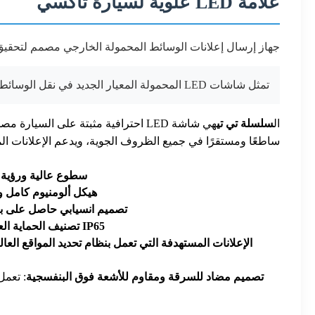
علامة LED علوية لسيارة تاكسي
جهاز إرسال إعلانات الوسائط المحمولة الخارجي مصمم لتحقيق 
تمثل شاشات LED المحمولة المعيار الجديد في نقل الوسائط المحمولة، حيث تحمل إعلاناتك عبر المناطق المزدحمة وتنشر رسالتك للجميع في كل مكان.
ال
سلسلة تي تي
هي شاشة LED احترافية مثبتة على ا
ساطعًا ومستقرًا في جميع الظروف الجوية، ويدعم الإعلانات المستهدفة المستندة
سطوع عالية ورؤية ض
هيكل ألومنيوم كامل وت
تصميم انسيابي حاصل على بر
IP65 تصنيف الحماية العالية
الإعلانات المستهدفة التي تعمل بنظام تحديد المواقع العالمي (
تصميم مضاد للسرقة ومقاوم للأشعة فوق البنفسجية
: تعمل