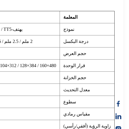
المعلمة
نموذج
يهتف-TT2 / TT2.5 / TT3 / TT4 / TT5
درجة البكسل
2 ملم / 2.5 ملم / 3.076 ملم / 4 ملم / 5 ملم
حجم العرض
قرار الوحدة
480×160 / 384×128 / 312×104 / 240×80 / 192×64 نقطة
حجم الخزانة
معدل التحديث
سطوع
مقياس رمادي
زاوية الرؤية (أفقي/رأسي)