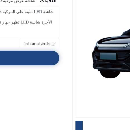
العلامات
شاشة عرض مركبة LED,شاشة العرض الموجّهة للسيارة,إعلانات السيارات
led car advertising