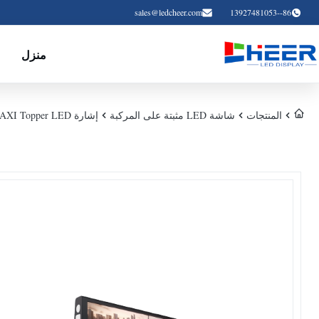
sales@ledcheer.com
86--13927481053
منزل
المنتجات
شاشة LED مثبتة على المركبة
إشارة TAXI Topper LED العرض LED للسيارة - سلسلة TT