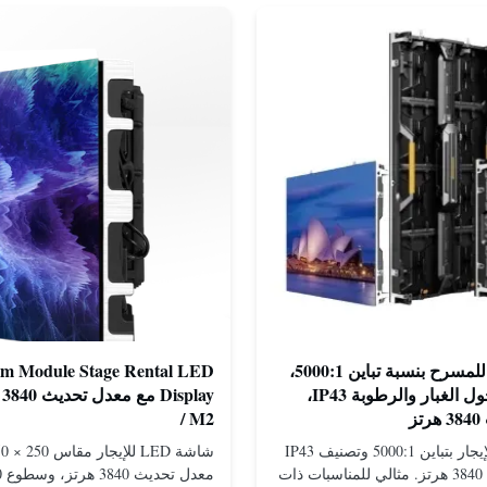
شاشة LED للمسرح بنسبة تباين 5000:1،
حماية من دخول الغبار والرطوبة IP43،
ز
/ M2
شاشة LED للإيجار بتباين 5000:1 وتصنيف IP43
ومعدل تحديث 3840 هرتز. مثالي للمناسبات ذات