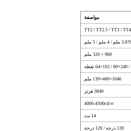
مواصفة
960 × 320 ملم
1046×400×139 ملم
3840 هرتز
4000-4500cd/㎡
14 بت
120 درجة / 120 درجة