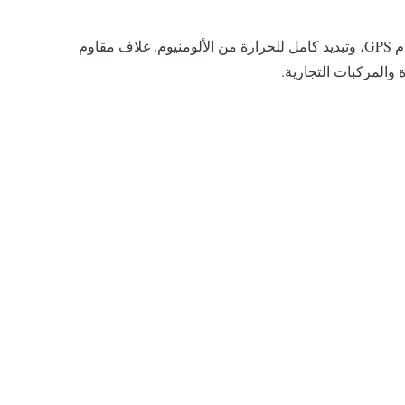
شاشة LED لسقف سيارة الأجرة من سلسلة TT مع سطوع عالي 4000-4500cd/㎡، وحماية IP65، وإعلانات مستهدفة تعمل بنظام GPS، وتبديد كامل للحرارة من الألومنيوم. غلاف مقاوم