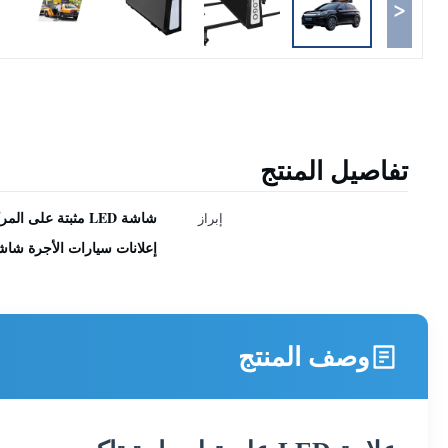
<
تفاصيل المنتج
شاشة LED مثبتة على المركبة ذات سطوع عالي
إبراز
إعلانات سيارات الأجرة شاشة LED تظهر جهاز تحديد المواقع (GPS) مستهدفة شاشة DOOH IP65 شاشة LED للسيارة مق
وصف المنتج