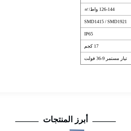
126-144 واط/㎡
SMD1415 / SMD1921
IP65
17 كجم
تيار مستمر 9-36 فولت
أبرز المنتجات