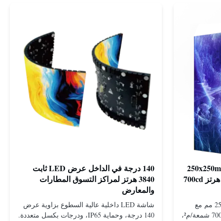
250x250mm Module Stage Rental LED
140 درجة في الداخل عرض LED ثابت
Display مع معدل تحديث 3840 هرتز 700cd
3840 هرتز لمراكز التسوق المطارات
والمعارض
شاشة LED للإيجار مقاس 250 × 250 مم مع
شاشة LED داخلية عالية السطوع بزاوية عرض
معدل تحديث 3840 هرتز، وسطوع 700 شمعة/م²،
140 درجة، وحماية IP65، ودرجات بكسل متعددة.