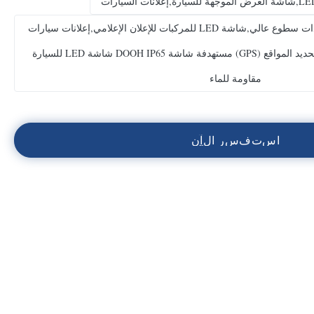
شاشة LED مثبتة على المركبة ذات سطوع عالي,شاشة LED للمركبات للإعلان الإعلامي,إعلانات سيارات
الأجرة شاشة LED تظهر جهاز تحديد المواقع (GPS) مستهدفة شاشة DOOH IP65 شاشة LED للسيارة
مقاومة للماء
ا
س
ت
ف
س
ر
ا
ل
آ
ن