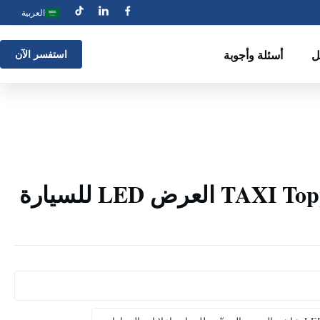
العربية
ل
أسئلة وأجوبة
استفسر الآن
إشارة TAXI Topper LED العرض LED للسيارة