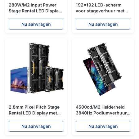
280W/M2 Input Power
192x192 LED-scherm
Stage Rental LED Display
voor stageverhuur met
700cd/M2 Helderheid
700 cd/m2 helderheid
500x500x84mm Paneel
standaard
Nu aanvragen
Nu aanvragen
montageconfiguratie
2.8mm Pixel Pitch Stage
4500cd/M2 Helderheid
Rental LED Display met
3840Hz Podiumverhuur
3840Hz
LED Scherm met
verfrissingsfrequentie en
Ophangbare
Nu aanvragen
Nu aanvragen
IP43 rating
Stapelmontage