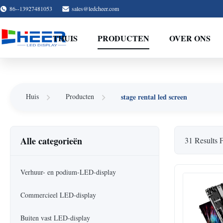
86--13927481053
sales@ledcheer.com
THUIS
PRODUCTEN
OVER ONS
stage rental led screen
Huis
Producten
Alle categorieën
31 Results 
Verhuur- en podium-LED-display
Commercieel LED-display
Buiten vast LED-display