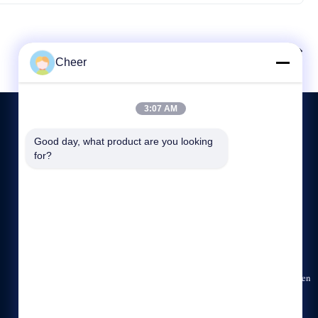
Volgende.
Cheer
3:07 AM
Good day, what product are you looking 
CONTACTEER ONS
for?
86--13927481053
9:00-18:00
sales@ledcheer.com
Gebouw B, Qiaode Technologiegebied, Tianliao
Gemeenschap, Yutang straat, Guangming District, Shenzhen