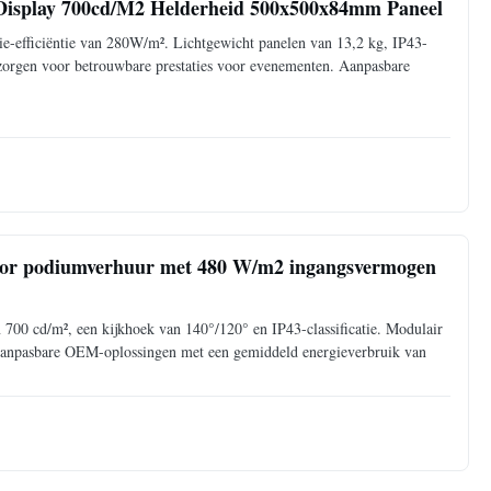
Display 700cd/M2 Helderheid 500x500x84mm Paneel
e-efficiëntie van 280W/m². Lichtgewicht panelen van 13,2 kg, IP43-
zorgen voor betrouwbare prestaties voor evenementen. Aanpasbare
oor podiumverhuur met 480 W/m2 ingangsvermogen
00 cd/m², een kijkhoek van 140°/120° en IP43-classificatie. Modulair
Aanpasbare OEM-oplossingen met een gemiddeld energieverbruik van