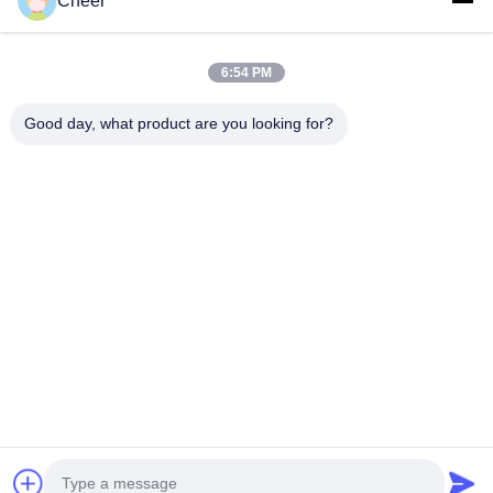
Cheer
Over Ons
Fabrieksreis
6:54 PM
Kwaliteitscontrole
Good day, what product are you looking for?
Contacteer Ons
Nieuws
Oplossing
Veelgestelde Vragen
Volg Ons.
©2026- Shenzhen Cheer Optoelectronic Co., Ltd. . Alle rechten
voorbehoudena.