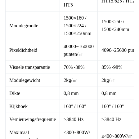
HT15.625 / HT20
HT5
1500×160 /
1500×250 /
Modulegrootte
1500×224 /
1500×240mm
1500×250mm
40000~160000
Pixeldichtheid
4096~25600 punt
punten/㎡
Visuele transparantie
70%~88%
85%~98%
Modulegewicht
2kg/㎡
2kg/㎡
Dikte
0,8 mm
0,8 mm
Kijkhoek
160° / 160°
160° / 160°
Vernieuwingsfrequentie
≥3840 Hz
≥3840 Hz
Maximaal
≤300~800W/
≤400~800W/㎡