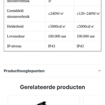
stroomverbruik
㎡
Gemiddeld
≤240W/㎡
≤120~240W/㎡
stroomverbruik
Helderheid
≤5000cd/㎡
≤5000cd/㎡
Levensduur
100.000 uur
100.000 uur
IP-niveau
IP43
IP43
Producthoogtepunten
Holografisch transparant LED-scherm uit de HT-serie
Gerelateerde producten
bereikt een lichttransmissie tot 98%, ultradun 0,8 mm
lichtgewicht paneel van 2 kg/㎡. Het ondersteunt vrij
snijden en buigen voor gebogen glazen wanden, 3840