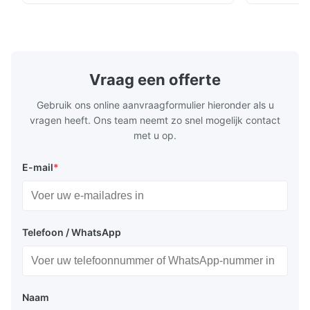
installatie en wereldwijde
installatie 
spanningscompatibiliteit (AC100-240V).
Vraag een offerte
Gebruik ons online aanvraagformulier hieronder als u
vragen heeft. Ons team neemt zo snel mogelijk contact
met u op.
E-mail
*
Telefoon / WhatsApp
Naam