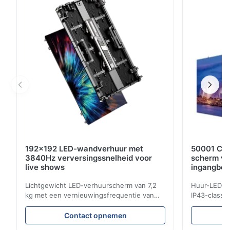
Hz hoge verversingssnelheid, IP43-bescherming,
perfect passende vliesgevels en winkelglas
192x192 LED-wandverhuur met
50001 Con
3840Hz verversingssnelheid voor
scherm ve
live shows
ingangbe
vernieuwi
Lichtgewicht LED-verhuurscherm van 7,2
Huur-LED-di
kg met een vernieuwingsfrequentie van
IP43-classif
3840 Hz, een helderheid van 700 cd/m² en
vernieuwing
een resolutie van 192 x 192. Ideaal voor
Ideaal voo
Contact opnemen
live-evenementen met eenvoudige
helderheid,