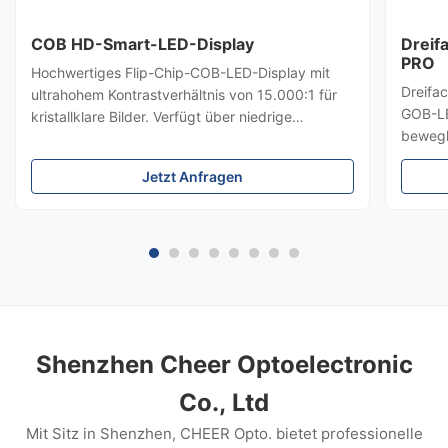
COB HD-Smart-LED-Display
Dreif
PRO
Hochwertiges Flip-Chip-COB-LED-Display mit
Dreifa
ultrahohem Kontrastverhältnis von 15.000:1 für
GOB-LE
kristallklare Bilder. Verfügt über niedrige
bewegl
Helligkeit, hohe Graustufen, nahtloses Spleißen,
doppel
Frontwartung und Redundanzdesign für stabile,
Jetzt Anfragen
zusamm
lebendige Videowände für Besprechungsräume
Fernbe
und Kommandozentralen.
kratzfe
Poster
Shenzhen Cheer Optoelectronic
Co., Ltd
Mit Sitz in Shenzhen, CHEER Opto. bietet professionelle