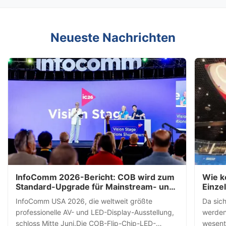
Neueste Nachrichten
InfoComm 2026-Bericht: COB wird zum
Wie k
Standard-Upgrade für Mainstream- und
Einze
Miet-LED-Schränke
verän
InfoComm USA 2026, die weltweit größte
Da sich
professionelle AV- und LED-Display-Ausstellung,
werden
schloss Mitte Juni.Die COB-Flip-Chip-LED-
wesent