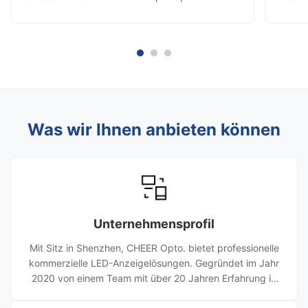
Lösungen mit kleinem Tonstand machten 52.1%
Einzel
der Bestellungen für die mittleren und hohen
und Fl
Endklassen erstmals, während die neuen Multi-
Einzel
Winkel-Fastlock-Verleihschränke der ...
Showro
verände
Was wir Ihnen anbieten können
Unternehmensprofil
Mit Sitz in Shenzhen, CHEER Opto. bietet professionelle
kommerzielle LED-Anzeigelösungen. Gegründet im Jahr
2020 von einem Team mit über 20 Jahren Erfahrung in
der LED-Display-Branche. Das Unternehmen bietet