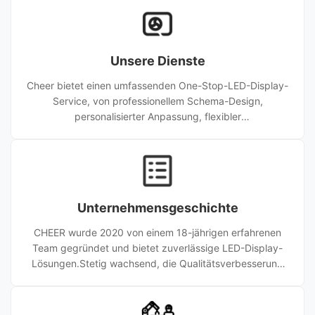
vielfältige LED-Bildschirme und maßgeschneiderte
Lösungen für Kunden in über 50 Ländern, die in den
Bereichen Handel, Werbung und digitale Projekte weit
verbreitet sind. Mit zuverlässiger Qualität und
Unsere Dienste
umfassendem Support liefert das Unternehmen
kostengünstige Lösungen und strebt nach Innovat
Cheer bietet einen umfassenden One-Stop-LED-Display-
Service, von professionellem Schema-Design,
personalisierter Anpassung, flexibler
Auftragsunterstützung bis hin zu schneller globaler
Reaktion. Wir passen Lösungen perfekt für
Veranstaltungen, Stadien, Einkaufszentren, Werbung und
Firmenprojekte jeder Größe an.
Unternehmensgeschichte
CHEER wurde 2020 von einem 18-jährigen erfahrenen
Team gegründet und bietet zuverlässige LED-Display-
Lösungen.Stetig wachsend, die Qualitätsverbesserung
und die weltweite Expansion anstreben, um ein
vertrauenswürdiger internationaler Partner zu sein.