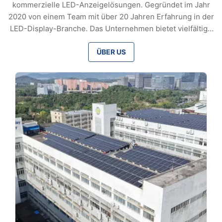
kommerzielle LED-Anzeigelösungen. Gegründet im Jahr
2020 von einem Team mit über 20 Jahren Erfahrung in der
LED-Display-Branche. Das Unternehmen bietet vielfältige
LED-Bildschirme und maßgeschneiderte Lösungen für
Kunden in über 50 Ländern, die in den Bereichen Handel,
ÜBER US
Werbung und digitale Projekte weit verbreitet sind. Mit
zuverlässiger Qualität und umfassendem Support liefert
das Unternehmen kostengünstige Lösungen und strebt
nach Innovat