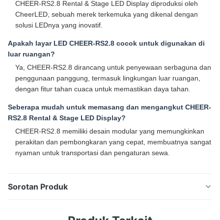
CHEER-RS2.8 Rental & Stage LED Display diproduksi oleh
CheerLED, sebuah merek terkemuka yang dikenal dengan
solusi LEDnya yang inovatif.
Apakah layar LED CHEER-RS2.8 cocok untuk digunakan di
luar ruangan?
Ya, CHEER-RS2.8 dirancang untuk penyewaan serbaguna dan
penggunaan panggung, termasuk lingkungan luar ruangan,
dengan fitur tahan cuaca untuk memastikan daya tahan.
Seberapa mudah untuk memasang dan mengangkut CHEER-
RS2.8 Rental & Stage LED Display?
CHEER-RS2.8 memiliki desain modular yang memungkinkan
perakitan dan pembongkaran yang cepat, membuatnya sangat
nyaman untuk transportasi dan pengaturan sewa.
Sorotan Produk
Panel LED sewaan berkinerja tinggi dengan kecerahan
700cd/m², sudut pandang 140°/120°, dan peringkat