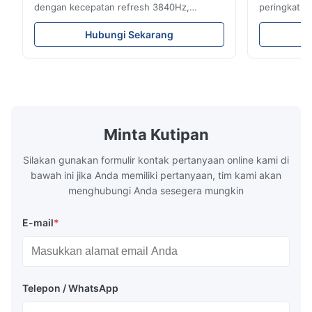
dengan kecepatan refresh 3840Hz,
peringkat I
kecerahan 700cd/m², dan resolusi 192x192.
3840Hz. Ide
Ideal untuk acara langsung dengan
kecerahan t
Hubungi Sekarang
pemasangan mudah dan kompatibilitas
pengaturan
tegangan global (AC100-240V).
dalam/luar 
Minta Kutipan
Silakan gunakan formulir kontak pertanyaan online kami di
bawah ini jika Anda memiliki pertanyaan, tim kami akan
menghubungi Anda sesegera mungkin
E-mail
*
Telepon / WhatsApp