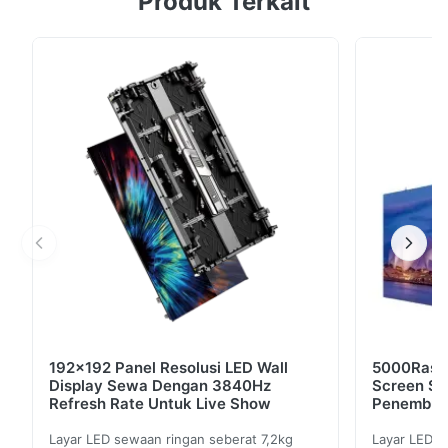
Produk Terkait
IP43. Desain modular 250x250mm untuk pengaturan
yang mudah. Solusi OEM yang dapat disesuaikan
dengan konsumsi daya rata-rata 280W/m².
192x192 Panel Resolusi LED Wall
5000Rasio
Display Sewa Dengan 3840Hz
Screen Se
Refresh Rate Untuk Live Show
Penembus
Refresh
Layar LED sewaan ringan seberat 7,2kg
Layar LED s