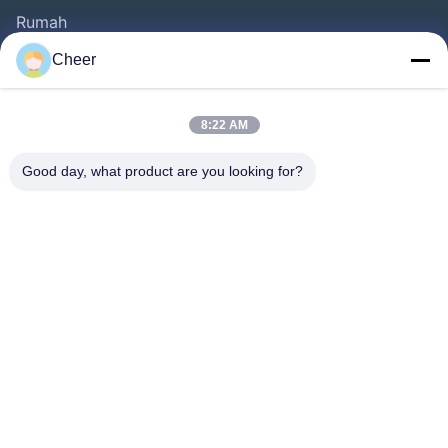
Rumah
Produk
Cheer
Tentang Kita
Wisata Pabrik
8:22 AM
Kontrol Kualitas
Good day, what product are you looking for?
Hubungi Kami
Berita
Larutan
FAQ
Ikuti Kami.