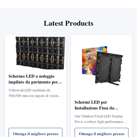
Latest Products
Schermo LED a noleggio
impilato da pavimento per
esterni per eventi di festival
Videowall LED modulare da
musicali
500x500 mm con angolo di visione
di 140°, frequenza di aggiornamento
Schermi LED per
di 3840 Hz e luminosità di 4500
Installazione Fissa da
cd/m². Ideale per pubblicità e display
Esterno - Serie FM
Our Outdoor Fixed LED Display
coinvolgenti. Personalizzabile e
Pro is a robust, high-performance
classificato IP65 per applicazioni di
LED video wall series engineered for
noleggio versatili.
commercial and DOOH (Digital Out
Ottenga il migliore prezzo
Ottenga il migliore prezzo