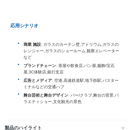
応用シナリオ
商業 施設
: ガラスのカーテン壁,アトリウム,ガラスの
レンジャー,ガラスのショールーム,観察エレベーター
など
ブランドチェーン
: 茶屋や飲食店,パン屋,服飾/宝石
屋,3C体験店,銀行支店
広告とメディア
: 空港,高速鉄道駅,地下鉄駅,バスター
ミナルなどの交通ハブ
舞台芸術と舞台デザイン
: バー/クラブ,舞台の背景,バ
ラエティショー,文化観光の景色
製品のハイライト