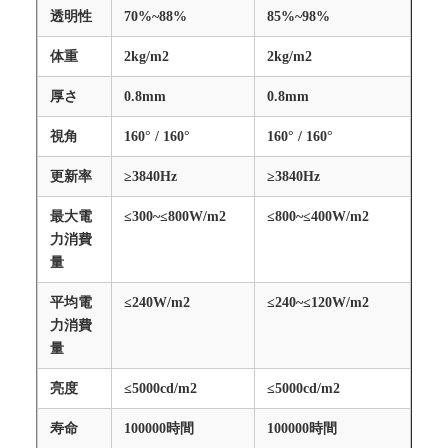
透明性
70%~88%
85%~98%
体重
2kg/m2
2kg/m2
厚さ
0.8mm
0.8mm
視角
160° / 160°
160° / 160°
更新率
≥3840Hz
≥3840Hz
最大電
≤300~≤800W/m2
≤800~≤400W/m2
力消費
量
平均電
≤240W/m2
≤240~≤120W/m2
力消費
量
亮度
≤5000cd/m2
≤5000cd/m2
寿命
100000時間
100000時間