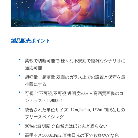
製品販売ポイント
柔軟で切断可能で,様々な不規則で複雑なシナリオに
適応可能
超軽量・超薄量 双面のガラス上での設置と保守を最
小限にする
可視,半不可視,不可視 透明度90% + 高画質画像のコ
ントラスト比9000:1
統合された単位サイズ: 1
1m,2m
2m, 1*2m 制限なしの
フリースペイシング
90%の透明度で 自然光はほとんど遮らない
高明るさ5000cd/m2,直接日光の下でも鮮やかな色