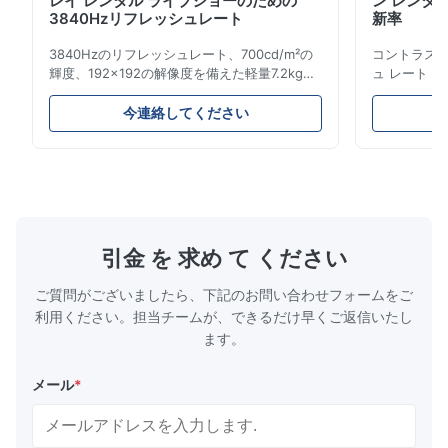
レイ レンタル ライブショーのための
ン レンタル 
3840Hzリフレッシュレート
新率
3840Hzのリフレッシュレート、700cd/m²の
コントラスト 
輝度、192x192の解像度を備えた軽量7.2kgの
ュ レート 3
レンタルLEDディスプレイ。簡単な設置と世界
レイ。高輝度
的な電圧互換性 (AC100-240V) により、ライ
ための簡単
今連絡してください
ブ イベントに最適です。
最適です。
引金 を 求め て ください
ご質問がございましたら、下記のお問い合わせフォームをご
利用ください。担当チームが、できるだけ早くご返信いたし
ます。
メール
*