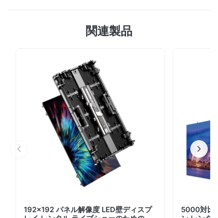
ホログラフィック・インビジブル・LEDディスプレイ 透
関連製品
明ディスプレイと同じシリーズで 屋内での透明ディスプ
レイは 費用対効果が高くなります 仕様表 パラメータ HT
シリーズ HIシリーズ モデル CHEER-HT2.5 / HT3.5 /
HT3.91 / HT5 CHEER-HI6.25 / HI7.8 / HI10 / HI15.625 /
HI20 モジュールのサイズ 1500×160mm / 1500×224mm
/ 1500×250mm 1500×250mm / 1500×240mm ピクセ
ル密度 160000~40000点/m2 25600~4096点/m2 透明
性 70%~88% ...
192x192 パネル解像度 LED壁ディスプ
5000対比