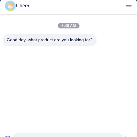
Cheer
Quem Somos
Fábrica
8:48 AM
Controle De Qualidade
Good day, what product are you looking for?
Fale Conosco
Notícias
Solução
FAQS
Segue-Nos.
©2026- Shenzhen Cheer Optoelectronic Co., Ltd. . Todos os direitos