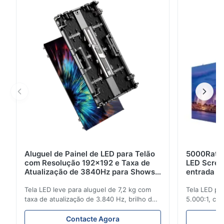
para layouts criativos em salas de reuniões, lobbies e
espaços públicos.
Aluguel de Painel de LED para Telão
5000Ratio
com Resolução 192x192 e Taxa de
LED Scree
Atualização de 3840Hz para Shows
entrada T
Ao Vivo
3840Hz
Tela LED leve para aluguel de 7,2 kg com
Tela LED pa
taxa de atualização de 3.840 Hz, brilho de
5.000:1, cla
700 cd/m² e resolução de 192x192. Ideal
atualização
para eventos ao vivo com fácil instalação e
com alto bri
Contacte Agora