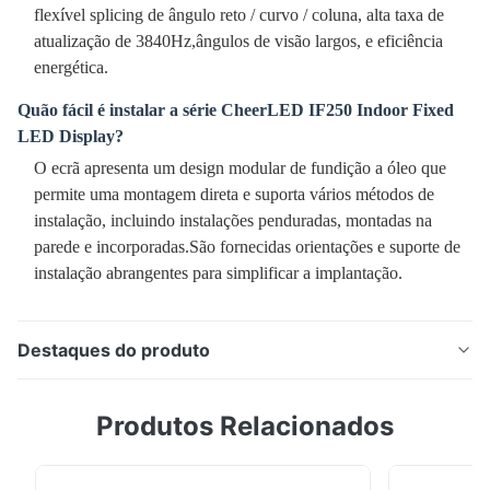
flexível splicing de ângulo reto / curvo / coluna, alta taxa de
atualização de 3840Hz,ângulos de visão largos, e eficiência
energética.
Quão fácil é instalar a série CheerLED IF250 Indoor Fixed
LED Display?
O ecrã apresenta um design modular de fundição a óleo que
permite uma montagem direta e suporta vários métodos de
instalação, incluindo instalações penduradas, montadas na
parede e incorporadas.São fornecidas orientações e suporte de
instalação abrangentes para simplificar a implantação.
Destaques do produto
Telão LED fixo interno ultrafino da série IF250 com um
Produtos Relacionados
gabinete fino de alumínio fundido de 33 mm. O design
leve suporta manutenção frontal, emenda flexível em
ângulo reto/curvo e vários métodos de instalação