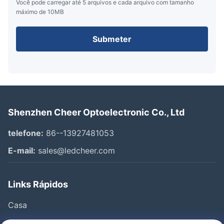
Você pode carregar até 5 arquivos e cada arquivo com tamanho
máximo de 10MB
Submeter
Shenzhen Cheer Optoelectronic Co., Ltd
telefone:
86--13927481053
E-mail:
sales@ledcheer.com
Links Rápidos
Casa
Produtos