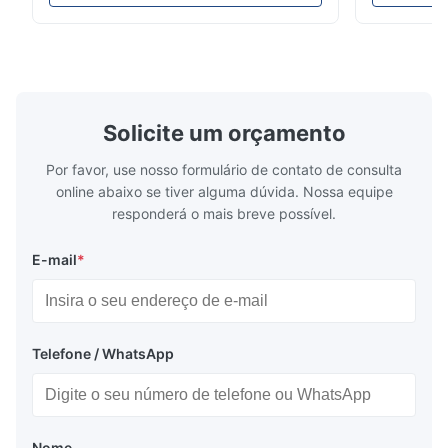
compatibilidade de tensão global (AC100-
configuraçã
240V).
Solicite um orçamento
Por favor, use nosso formulário de contato de consulta
online abaixo se tiver alguma dúvida. Nossa equipe
responderá o mais breve possível.
E-mail
*
Telefone / WhatsApp
Nome