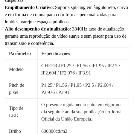
suspensas.
Empilhamento Criativo
: Suporta splicing em ângulo reto, curvo
e em forma de coluna para criar formas personalizadas para
lobbies, varejo e espaços públicos.
Alto desempenho de atualização
: 3840Hz taxa de atualização
garante uma reprodução de vídeo suave e sem piscar para uso de
transmissão e conferência.
Parâmetro
Especificações
CHEER-IF1.25 / IF1.56 / IF1.95 / IF2.5 /
Modelo
IF2.604 / IF2.976 / IF3.91
Pitch de
P1.25 / P1.56 / P1.95 / P2.5 / P2.604 /
pixel
P2.976 / P3.91
O presente regulamento entra em vigor no
Tipo de
dia seguinte ao da sua publicação no Jornal
LED
Oficial da União Europeia.
Brilho
600­800cd/m2