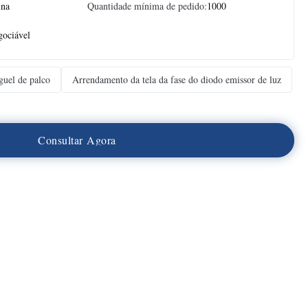
ina
Quantidade mínima de pedido:
1000
ociável
guel de palco
Arrendamento da tela da fase do diodo emissor de luz
C
o
n
s
u
l
t
a
r
A
g
o
r
a