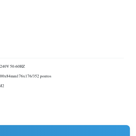
240V 50-60HZ
00x84mm176x176/352 pontos
M2