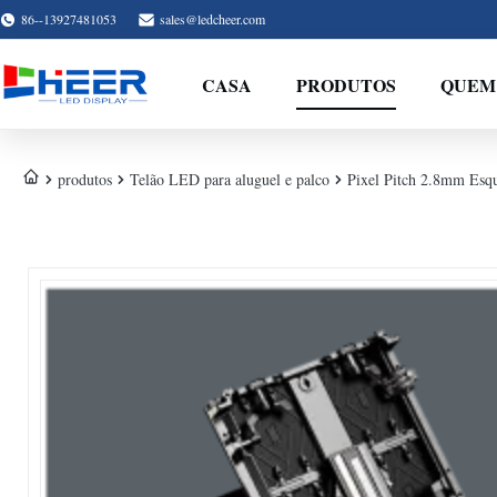
86--13927481053
sales@ledcheer.com
CASA
PRODUTOS
QUEM
produtos
Telão LED para aluguel e palco
Pixel Pitch 2.8mm Es