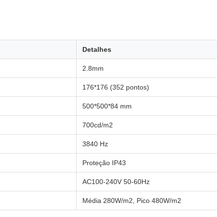
Detalhes
2.8mm
176*176 (352 pontos)
500*500*84 mm
700cd/m2
3840 Hz
Proteção IP43
AC100-240V 50-60Hz
Média 280W/m2, Pico 480W/m2