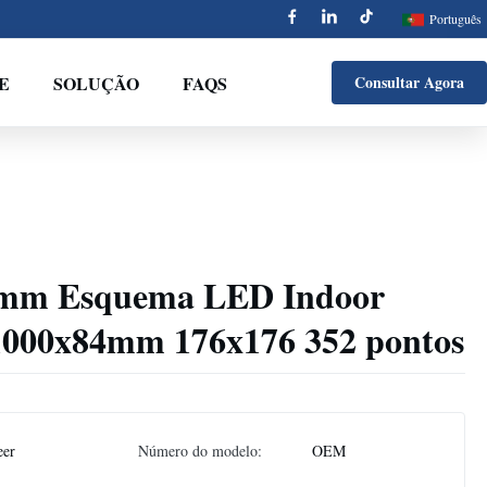
Português
E
SOLUÇÃO
FAQS
Consultar Agora
.8mm Esquema LED Indoor
1000x84mm 176x176 352 pontos
eer
Número do modelo:
OEM