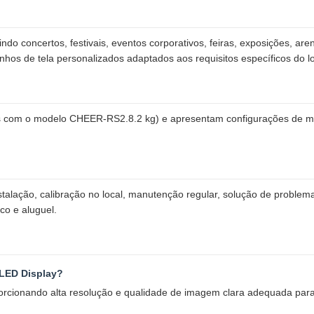
do concertos, festivais, eventos corporativos, feiras, exposições, ar
hos de tela personalizados adaptados aos requisitos específicos do lo
is com o modelo CHEER-RS2.8.2 kg) e apresentam configurações de m
instalação, calibração no local, manutenção regular, solução de proble
co e aluguel.
 LED Display?
cionando alta resolução e qualidade de imagem clara adequada para d