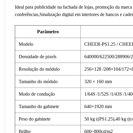
Ideal para publicidade na fachada de lojas, promoção da marca
conferências,Sinalização digital em interiores de bancos e cadei
Parâmetro
Modelo
CHEER-PS1.25 / CHEER
Densidade de pixels
640000/622500/288906/2
Resolução do módulo
256×128 /208×104/172×8
Tamanho do módulo
320 × 160 mm
Modo de condução
1/64S /1/52S /1/43S /1/4
Tamanho do gabinete
640×1920 mm
Peso do gabinete
50 kg ((PS1.25),40 kg ((
Brilho
600~800cd/m2