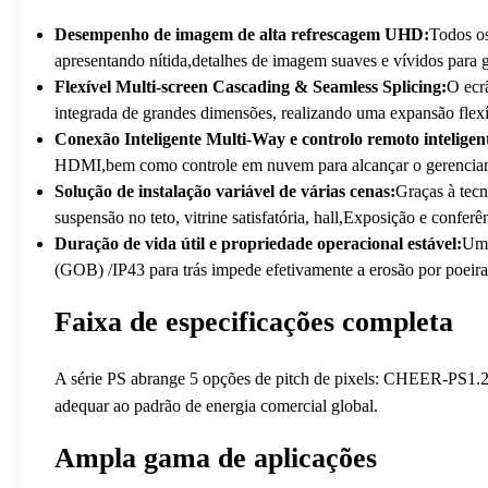
Desempenho de imagem de alta refrescagem UHD:
Todos os
apresentando nítida,detalhes de imagem suaves e vívidos para g
Flexível Multi-screen Cascading & Seamless Splicing:
O ecr
integrada de grandes dimensões, realizando uma expansão flexí
Conexão Inteligente Multi-Way e controlo remoto inteligen
HDMI,bem como controle em nuvem para alcançar o gerenciamen
Solução de instalação variável de várias cenas:
Graças à tecn
suspensão no teto, vitrine satisfatória, hall,Exposição e conferê
Duração de vida útil e propriedade operacional estável:
Uma
(GOB) /IP43 para trás impede efetivamente a erosão por poeira
Faixa de especificações completa
A série PS abrange 5 opções de pitch de pixels: CHEER-PS1.
adequar ao padrão de energia comercial global.
Ampla gama de aplicações