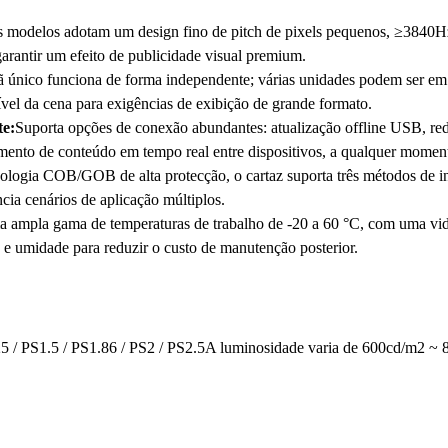
 modelos adotam um design fino de pitch de pixels pequenos, ≥3840Hz ta
arantir um efeito de publicidade visual premium.
ã único funciona de forma independente; várias unidades podem ser e
vel da cena para exigências de exibição de grande formato.
te:
Suporta opções de conexão abundantes: atualização offline USB, re
to de conteúdo em tempo real entre dispositivos, a qualquer moment
ologia COB/GOB de alta protecção, o cartaz suporta três métodos de i
ncia cenários de aplicação múltiplos.
 ampla gama de temperaturas de trabalho de -20 a 60 °C, com uma vida 
 e umidade para reduzir o custo de manutenção posterior.
25 / PS1.5 / PS1.86 / PS2 / PS2.5A luminosidade varia de 600cd/m2 ~