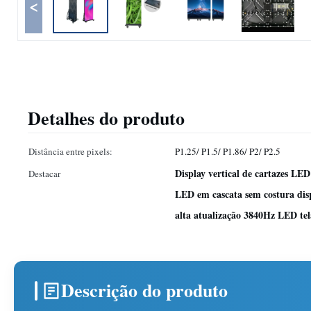
<
Detalhes do produto
Distância entre pixels:
P1.25/ P1.5/ P1.86/ P2/ P2.5
Display vertical de cartazes L
Destacar
LED em cascata sem costura di
alta atualização 3840Hz LED tel
Descrição do produto