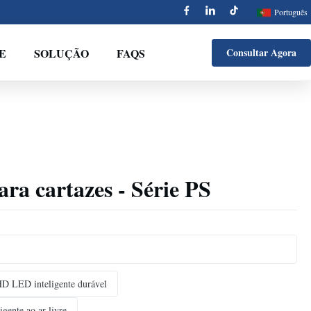
Português
E
SOLUÇÃO
FAQS
Consultar Agora
ra cartazes - Série PS
HD LED inteligente durável
gente ao ar livre