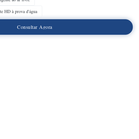
nte HD à prova d'água
C
o
n
s
u
l
t
a
r
A
g
o
r
a