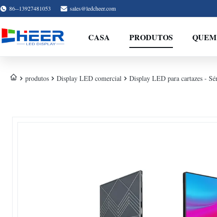
86--13927481053
sales@ledcheer.com
CASA
PRODUTOS
QUEM
produtos
Display LED comercial
Display LED para cartazes - Sé