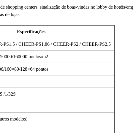
 de shopping centers, sinalização de boas-vindas no lobby de hotéis/em
as de lojas.
Especificações
-PS1.5 / CHEER-PS1.86 / CHEER-PS2 / CHEER-PS2.5
50000/160000 pontos/m2
6/160×80/128×64 pontos
0S /1/32S
outros modelos)