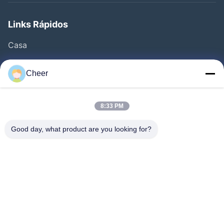
Links Rápidos
Casa
Produtos
Cheer
Quem Somos
Fábrica
8:33 PM
Controle De Qualidade
Good day, what product are you looking for?
Fale Conosco
Notícias
Solução
FAQS
Segue-Nos.