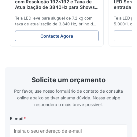
com Resolução 192x192 e Taxa de
LED Scree
Atualização de 3840Hz para Shows
entrada T
Ao Vivo
3840Hz
Tela LED leve para aluguel de 7,2 kg com
Tela LED pa
taxa de atualização de 3.840 Hz, brilho de
5.000:1, cla
700 cd/m² e resolução de 192x192. Ideal
atualização
para eventos ao vivo com fácil instalação e
com alto bri
Contacte Agora
compatibilidade de tensão global (AC100-
configuraçã
240V).
Solicite um orçamento
Por favor, use nosso formulário de contato de consulta
online abaixo se tiver alguma dúvida. Nossa equipe
responderá o mais breve possível.
E-mail
*