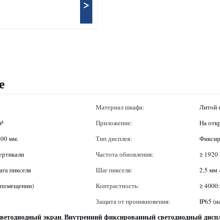
>
е
Материал шкафа:
Литой 
м²
Приложение:
На отк
000 мм.
Тип дисплея:
Фиксир
вертикали
Частота обновления:
≥ 1920
ага пикселя
Шаг пикселя:
2.5 мм 
в помещении)
Контрастность:
≥ 4000
Защита от проникновения:
IP65 (н
ветодиодный экран
Внутренний фиксированный светодиодный дисп
,