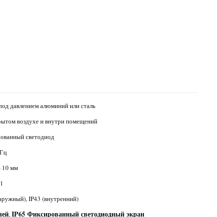
под давлением алюминий или сталь
рытом воздухе и внутри помещений
ованный светодиод
 Гц
- 10 мм
:1
аружный), IP43 (внутренний)
лей
IP65 Фиксированный светодиодный экран
,