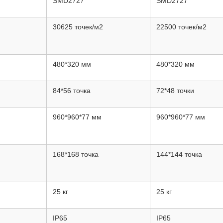
SMD2727
SMD2727
30625 точек/м2
22500 точек/м2
480*320 мм
480*320 мм
84*56 точка
72*48 точки
960*960*77 мм
960*960*77 мм
168*168 точка
144*144 точка
25 кг
25 кг
IP65
IP65