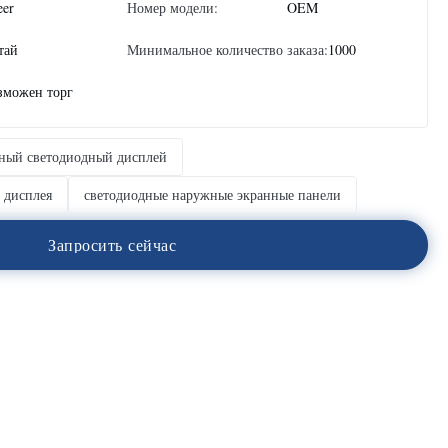
eer
Номер модели:
OEM
тай
Минимальное количество заказа:
1000
зможен торг
ный светодиодный дисплей
 дисплея
светодиодные наружные экранные панели
З
а
п
р
о
с
и
т
ь
с
е
й
ч
а
с