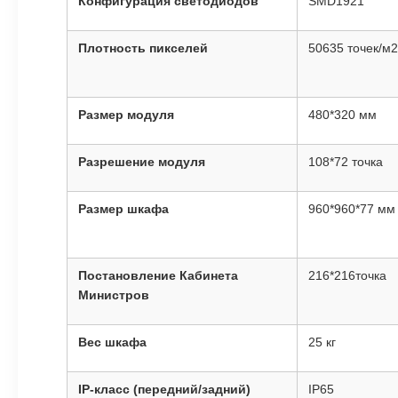
Конфигурация светодиодов
SMD1921
Плотность пикселей
50635 точек/м2
Размер модуля
480*320 мм
Разрешение модуля
108*72 точка
Размер шкафа
960*960*77 мм
Постановление Кабинета
216*216точка
Министров
Вес шкафа
25 кг
IP-класс (передний/задний)
IP65