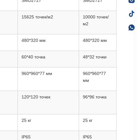
SMD2727
SMD2727
15625 точек/м2
10000 точек/
м2
480*320 мм
480*320 мм
60*40 точка
48*32 точки
960*960*77 мм
960*960*77
мм
120*120 точек
96*96 точка
25 кг
25 кг
IP65
IP65