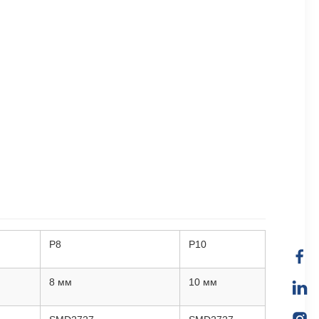
P8
P10
8 мм
10 мм