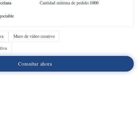
celana
Cantidad mínima de pedido:
1000
ociable
va
Muro de vídeo creativo
tiva
C
o
n
s
u
l
t
a
r
a
h
o
r
a