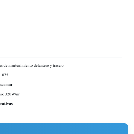
s de mantenimiento delantero y trasero
1.875
scanear
io: 320W/m²
eativas