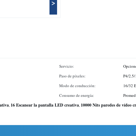
>
Servicio:
Opcione
Paso de píxeles:
P4/2.5/
Modo de conducción:
16/32 E
Consumo de energía:
Promed
ativa
16 Escanear la pantalla LED creativa
10000 Nits paredes de vídeo cr
,
,