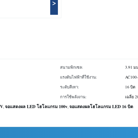
>
สนามพิกเซล:
3.91 มม
แรงดันไฟฟ้าที่ใช้งาน:
AC100-2
ระดับสีเทา:
16 บิต
การใช้พลังงาน:
เฉลี่ย 2
0V
จอแสดงผล LED โฮโลแกรม 100v
จอแสดงผลโฮโลแกรม LED 16 บิต
,
,