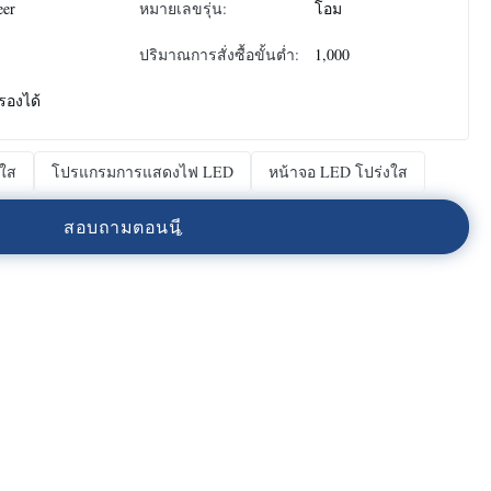
eer
หมายเลขรุ่น:
โอม
ปริมาณการสั่งซื้อขั้นต่ำ:
1,000
รองได้
ใส
โปรแกรมการแสดงไฟ LED
หน้าจอ LED โปร่งใส
ส
อ
บ
ถ
า
ม
ต
อ
น
น