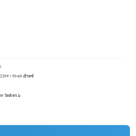
.
20V / 50-60 เฮิรตซ์
00 วัตต์/ตร.ม