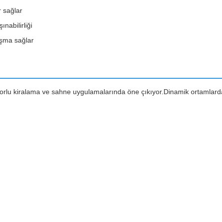
r sağlar
nabilirliği
lışma sağlar
iralama ve sahne uygulamalarında öne çıkıyor.Dinamik ortamlarda yakın