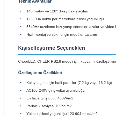
Teknik Avantajlar
140° yatay ve 120° dikey bakış açıları
123, 904 nokta per metrekare piksel yoğunluğu
3840Hz tazeleme hızı yanıp sönenleri azaltır ve video be
Hızlı montaj ve sökme için modüler tasarım
Kişiselleştirme Seçenekleri
CheerLED, CHEER-RS2.8 modeli için kapsamlı özelleştirme h
Özelleştirme Özellikleri
Kolay taşıma için hafif paneller (7,2 kg veya 13,2 kg)
AC100-240V giriş voltaj uyumluluğu
En fazla giriş gücü 480W/m2
Parlaklık seviyesi 700cd/m2
Yüksek piksel yoğunluğu 123.904 nokta/m2