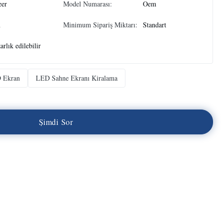
eer
Model Numarası:
Oem
n
Minimum Sipariş Miktarı:
Standart
arlık edilebilir
 Ekran
LED Sahne Ekranı Kiralama
Ş
i
m
d
i
S
o
r