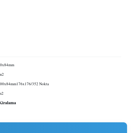
00x84mm
m2
00x84mm176x176/352 Nokta
m2
Kiralama