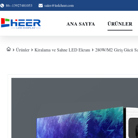
86--13927481053
sales@ledcheer.com
ANA SAYFA
ÜRÜNLER
Ürünler
Kiralama ve Sahne LED Ekranı
280W/M2 Giriş Gücü Sa