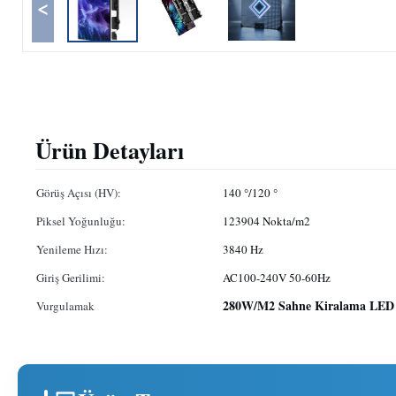
<
Ürün Detayları
Görüş Açısı (HV):
140 °/120 °
Piksel Yoğunluğu:
123904 Nokta/m2
Yenileme Hızı:
3840 Hz
Giriş Gerilimi:
AC100-240V 50-60Hz
280W/M2 Sahne Kiralama LED
Vurgulamak