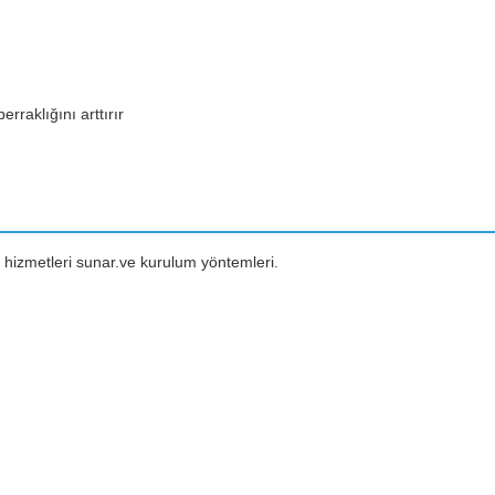
rraklığını arttırır
izmetleri sunar.ve kurulum yöntemleri.