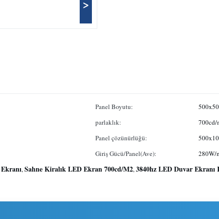
>
Panel Boyutu:
500x5
parlaklık:
700cd/
Panel çözünürlüğü:
500x10
Giriş Gücü/Panel(Ave):
280W/
 Ekranı
Sahne Kiralık LED Ekran 700cd/M2
3840hz LED Duvar Ekranı 
,
,