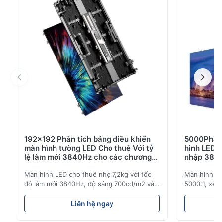
các chuyến lưu diễn trực tiếp và các buổi biểu diễn
trong phòng thu.
192x192 Phân tích bảng điều khiển
5000Phân 
màn hình tường LED Cho thuê Với tỷ
hình LED 
lệ làm mới 3840Hz cho các chương
nhập 3840
trình trực tiếp
Màn hình LED cho thuê nhẹ 7,2kg với tốc
Màn hình LE
độ làm mới 3840Hz, độ sáng 700cd/m2 và
5000:1, xếp
độ phân giải 192x192. Lý tưởng cho các sự
3840Hz. Lý 
kiện trực tiếp với khả năng lắp đặt dễ dàng
sáng cao, đ
Liên hệ ngay
và khả năng tương thích điện áp toàn cầu
để sử dụng 
(AC100-240V).