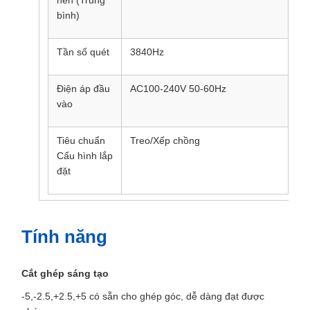
nền (Trung
bình)
Tần số quét
3840Hz
38
Điện áp đầu
AC100-240V 50-60Hz
AC
vào
Tiêu chuẩn
Treo/Xếp chồng
Tr
Cấu hình lắp
đặt
Tính năng
Cắt ghép sáng tạo
-5,-2.5,+2.5,+5 có sẵn cho ghép góc, dễ dàng đạt được