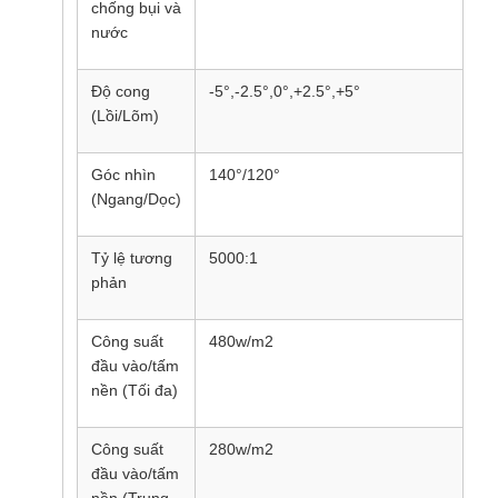
chống bụi và
nước
Độ cong
-5°,-2.5°,0°,+2.5°,+5°
-5°
(Lồi/Lõm)
Góc nhìn
140°/120°
14
(Ngang/Dọc)
Tỷ lệ tương
5000:1
50
phản
Công suất
480w/m2
48
đầu vào/tấm
nền (Tối đa)
Công suất
280w/m2
28
đầu vào/tấm