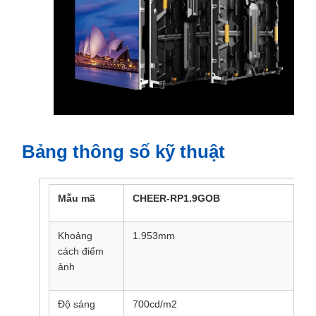
Bảng thông số kỹ thuật
Mẫu mã
CHEER-RP1.9GOB
CH
Khoảng
1.953mm
2.
cách điểm
ảnh
Độ sáng
700cd/m2
70