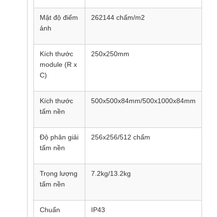
Mật độ điểm
262144 chấm/m2
11
ảnh
Kích thước
250x250mm
25
module (R x
C)
Kích thước
500x500x84mm/500x1000x84mm
50
tấm nền
Độ phân giải
256x256/512 chấm
16
tấm nền
Trọng lượng
7.2kg/13.2kg
7.
tấm nền
Chuẩn
IP43
IP