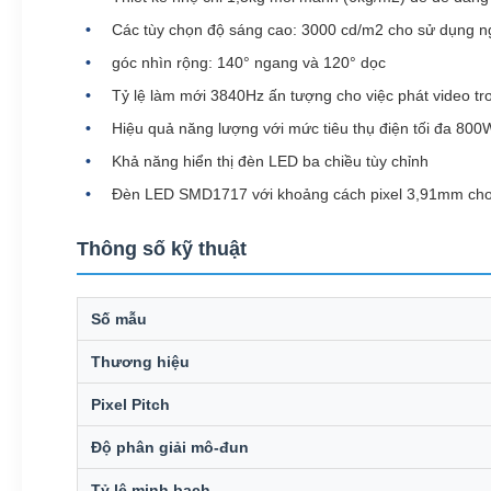
Các tùy chọn độ sáng cao: 3000 cd/m2 cho sử dụng ng
góc nhìn rộng: 140° ngang và 120° dọc
Tỷ lệ làm mới 3840Hz ấn tượng cho việc phát video trơ
Hiệu quả năng lượng với mức tiêu thụ điện tối đa 80
Khả năng hiển thị đèn LED ba chiều tùy chỉnh
Đèn LED SMD1717 với khoảng cách pixel 3,91mm cho 
Thông số kỹ thuật
Số mẫu
Thương hiệu
Pixel Pitch
Độ phân giải mô-đun
Tỷ lệ minh bạch