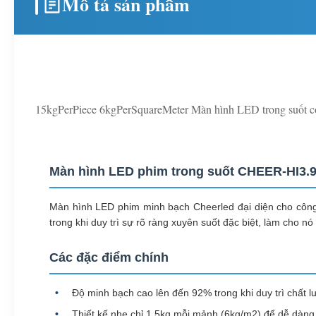
Mô tả sản phẩm
15kgPerPiece 6kgPerSquareMeter Màn hình LED trong suốt có
Màn hình LED phim trong suốt CHEER-HI3.
Màn hình LED phim minh bạch Cheerled đại diện cho công n
trong khi duy trì sự rõ ràng xuyên suốt đặc biệt, làm cho 
Các đặc điểm chính
Độ minh bạch cao lên đến 92% trong khi duy trì chất l
Thiết kế nhẹ chỉ 1,5kg mỗi mảnh (6kg/m2) để dễ dàng 