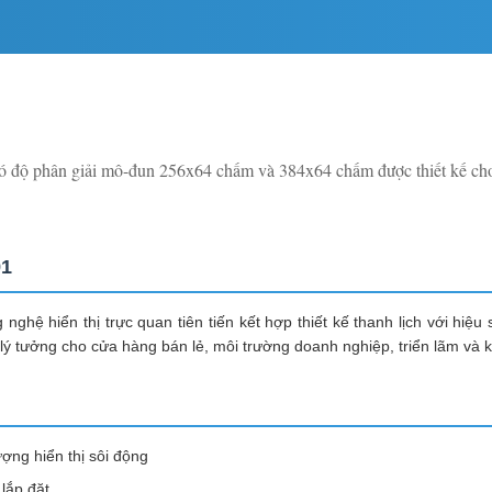
 độ phân giải mô-đun 256x64 chấm và 384x64 chấm được thiết kế cho
91
ghệ hiển thị trực quan tiên tiến kết hợp thiết kế thanh lịch với h
nó lý tưởng cho cửa hàng bán lẻ, môi trường doanh nghiệp, triển lãm và
ượng hiển thị sôi động
lắp đặt