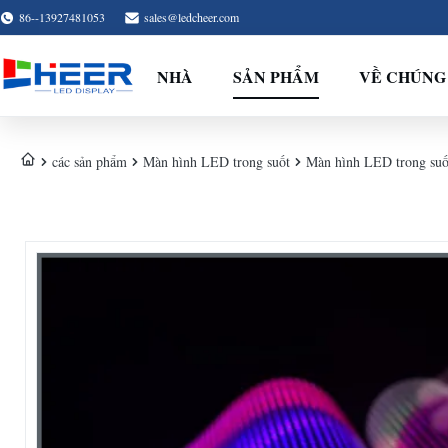
86--13927481053
sales@ledcheer.com
NHÀ
SẢN PHẨM
VỀ CHÚNG
các sản phẩm
Màn hình LED trong suốt
Màn hình LED trong suố