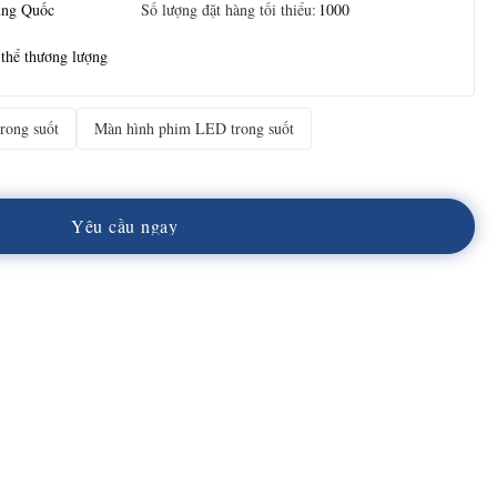
ung Quốc
Số lượng đặt hàng tối thiểu:
1000
thể thương lượng
rong suốt
Màn hình phim LED trong suốt
Y
ê
u
c
ầ
u
n
g
a
y