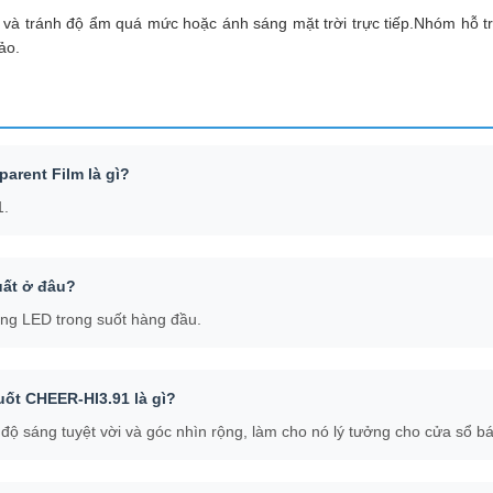
ốt và tránh độ ẩm quá mức hoặc ánh sáng mặt trời trực tiếp.Nhóm hỗ t
ảo.
arent Film là gì?
1.
uất ở đâu?
ng LED trong suốt hàng đầu.
uốt CHEER-HI3.91 là gì?
ộ sáng tuyệt vời và góc nhìn rộng, làm cho nó lý tưởng cho cửa sổ bá