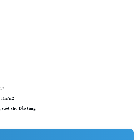
17
chấm/m2
suốt cho Bảo tàng