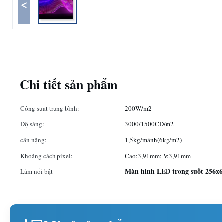
<
Chi tiết sản phẩm
Công suất trung bình:
200W/m2
Độ sáng:
3000/1500CD/m2
cân nặng:
1,5kg/mảnh(6kg/m2)
Khoảng cách pixel:
Cao:3,91mm; V:3,91mm
Màn hình LED trong suốt 256x6
Làm nổi bật