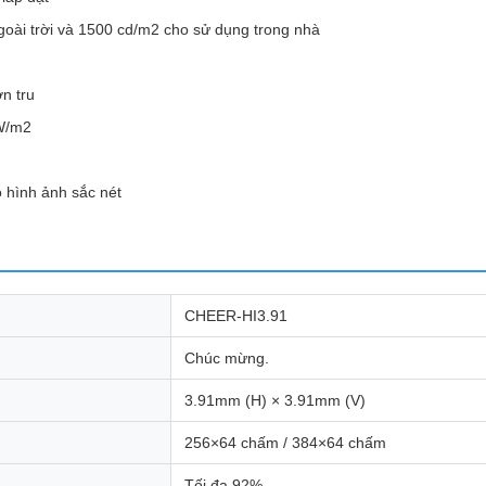
oài trời và 1500 cd/m2 cho sử dụng trong nhà
n tru
0W/m2
hình ảnh sắc nét
CHEER-HI3.91
Chúc mừng.
3.91mm (H) × 3.91mm (V)
256×64 chấm / 384×64 chấm
Tối đa 92%