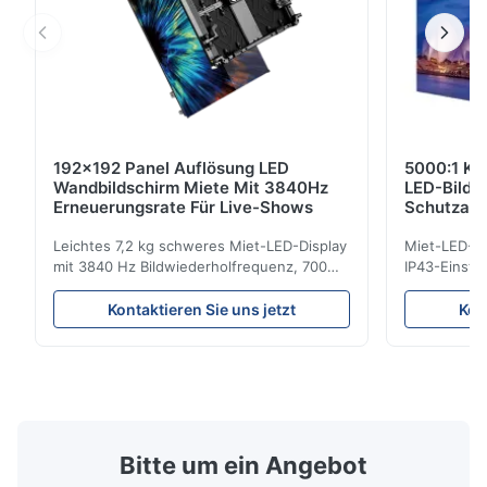
192x192 Panel Auflösung LED
5000:1 Ko
Wandbildschirm Miete Mit 3840Hz
LED-Bilds
Erneuerungsrate Für Live-Shows
Schutzar
Bildwiede
Leichtes 7,2 kg schweres Miet-LED-Display
Miet-LED-Di
mit 3840 Hz Bildwiederholfrequenz, 700
IP43-Einstu
cd/m² Helligkeit und 192 x 192 Auflösung.
Bildwiederho
Ideal für Live-Events mit einfacher
Veranstaltun
Kontaktieren Sie uns jetzt
Kon
Installation und globaler
Haltbarkeit 
Spannungskompatibilität (AC100–240 V).
den Innen-
Bitte um ein Angebot