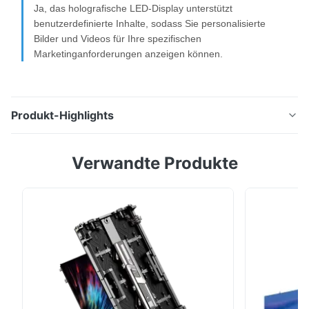
Ja, das holografische LED-Display unterstützt
benutzerdefinierte Inhalte, sodass Sie personalisierte
Bilder und Videos für Ihre spezifischen
Marketinganforderungen anzeigen können.
Produkt-Highlights
92 % transparentes holografisches LED-Display mit
Verwandte Produkte
3,91 mm Pixelabstand, 3840 Hz Bildwiederholfrequenz
und 3000 cd/m² Helligkeit. Ideal für Einzelhandels-,
Ausstellungs- und Unternehmensräume mit großen
Betrachtungswinkeln von 140°/120° und anpassbaren
Inhaltsoptionen.