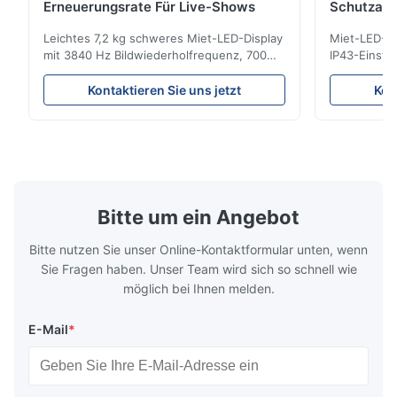
Erneuerungsrate Für Live-Shows
Schutzar
Bildwiede
Leichtes 7,2 kg schweres Miet-LED-Display
Miet-LED-Di
mit 3840 Hz Bildwiederholfrequenz, 700
IP43-Einstu
cd/m² Helligkeit und 192 x 192 Auflösung.
Bildwiederho
Ideal für Live-Events mit einfacher
Veranstaltun
Kontaktieren Sie uns jetzt
Kon
Installation und globaler
Haltbarkeit 
Spannungskompatibilität (AC100–240 V).
den Innen-
Bitte um ein Angebot
Bitte nutzen Sie unser Online-Kontaktformular unten, wenn
Sie Fragen haben. Unser Team wird sich so schnell wie
möglich bei Ihnen melden.
E-Mail
*