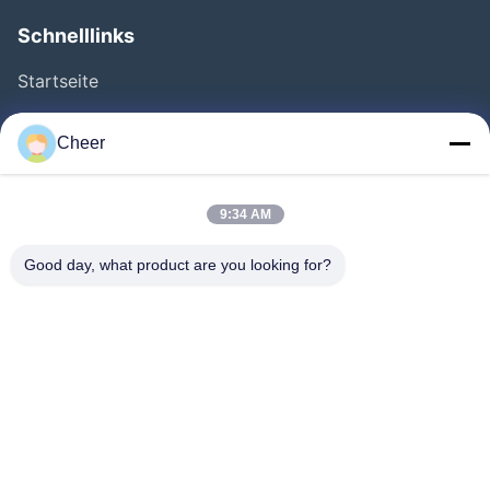
Schnelllinks
Startseite
Produkte
Cheer
Über Uns
Fabrik Tour
9:34 AM
Qualitätskontrolle
Good day, what product are you looking for?
Kontakt
Nachrichten
Lösung
FAQS
Folgen Sie Uns.