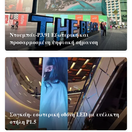
Ντουμπάι-P3.91 Εξωτερική και
προσαρμοσμένη ψηφιακή σήμανση
Σαγκάη- εσωτερική οθόνη LED με ευέλικτη
στήλη P1.5