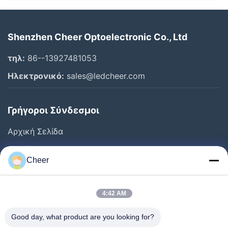
Shenzhen Cheer Optoelectronic Co., Ltd
τηλ:
86--13927481053
Ηλεκτρονικό:
sales@ledcheer.com
Γρήγοροι Σύνδεσμοι
Αρχική Σελίδα
Προϊόντα
Cheer
Σχετικά Με Εμάς
Γύρος Εργοστασίων
4:42 AM
Ποιοτικός Έλεγχος
Good day, what product are you looking for?
Επαφή