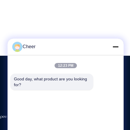
Cheer
12:23 PM
Good day, what product are you looking 
ΜΑΣ ΕΛΆΤΕ ΣΕ ΕΠΑΦΉ ΜΕ
for?
86--13927481053
9:00-18:00
sales@ledcheer.com
ώρου
Κτίριο Β, Τεχνολογική περιοχή Qiaode, κοινότητα