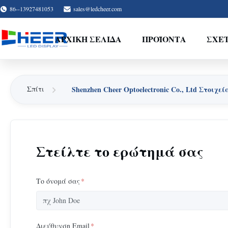
86--13927481053
sales@ledcheer.com
ΑΡΧΙΚΉ ΣΕΛΊΔΑ
ΠΡΟΪΌΝΤΑ
ΣΧΕ
Shenzhen Cheer Optoelectronic Co., Ltd Στοιχε
Σπίτι
Στείλτε το ερώτημά σας
Το όνομά σας
*
Διεύθυνση Email
*