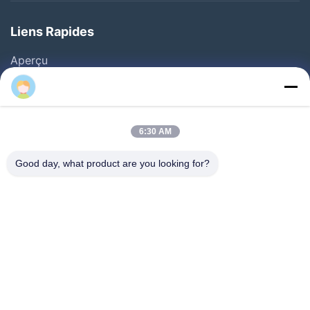
Liens Rapides
Aperçu
Produits
A Propos De Nous
Visite D'usine
6:30 AM
Contrôle De La Qualité
Good day, what product are you looking for?
Contact
Nouvelles
Solution
FAQ
Suivez-Nous!