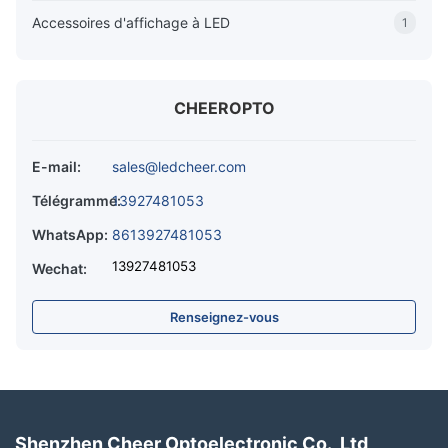
Accessoires d'affichage à LED
1
CHEEROPTO
E-mail:
sales@ledcheer.com
Télégramme:
13927481053
WhatsApp:
8613927481053
13927481053
Wechat:
Renseignez-vous
Shenzhen Cheer Optoelectronic Co., Ltd