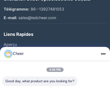
Télégramme:
86--13927481053
E-mail:
sales@ledcheer.com
Liens Rapides
Aperçu
Produits
Cheer
A Propos De Nous
Visite D'usine
5:56 PM
Contrôle De La Qualité
Good day, what product are you looking for?
Contact
Nouvelles
Solution