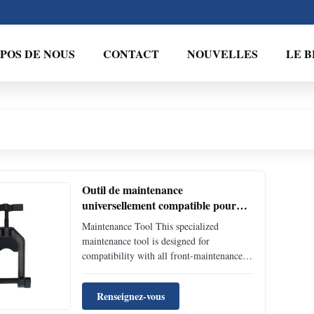
POS DE NOUS
CONTACT
NOUVELLES
LE 
Outil de maintenance
universellement compatible pour
accessoires d'écran LED à
Maintenance Tool This specialized
maintenance frontale
maintenance tool is designed for
compatibility with all front-maintenance
screen systems, providing comprehensive
service capabilities for industrial
Renseignez-vous
equipment maintenance. Universal