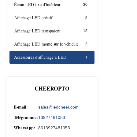
Écran LED fixe d'intérieur
30
Affichage LED créatif
5
Affichage LED transparent
18
Affichage LED monté sur le véhicule
3
Accessoires d'affichage à LED
1
CHEEROPTO
E-mail:
sales@ledcheer.com
Télégramme:
13927481053
WhatsApp:
8613927481053