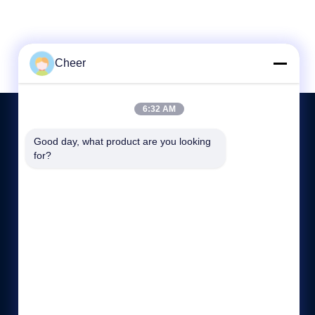
Cheer
6:32 AM
Good day, what product are you looking 
CONTACTEZ-NOUS
for?
86--13927481053
9:00-18:00
sales@ledcheer.com
Bâtiment B, Zone Technologique Qiaode, Communauté
Tianliao, rue Yutang, district de Guangming, Shenzhen