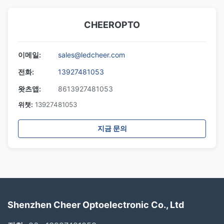
CHEEROPTO
이메일:
sales@ledcheer.com
전화:
13927481053
왓츠앱:
8613927481053
위챗:
13927481053
지금 문의
Shenzhen Cheer Optoelectronic Co., Ltd