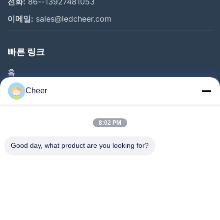
전화:
86--13927481053
이메일:
sales@ledcheer.com
빠른 링크
홈
제품 소개
Cheer
회사 소개
공장 투어
8:02 PM
품질 관리
Good day, what product are you looking for?
연락처
뉴스
해결책
자주 묻는 질문