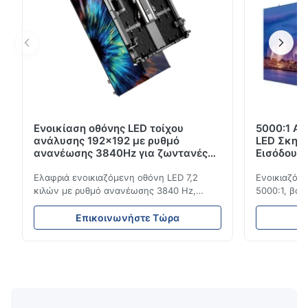
Ενοικίαση οθόνης LED τοίχου
5000:1 Αν
ανάλυσης 192x192 με ρυθμό
LED Σκην
ανανέωσης 3840Hz για ζωντανές
Εισόδου 
εκδηλώσεις
3840Hz
Ελαφριά ενοικιαζόμενη οθόνη LED 7,2
Ενοικιαζόμε
κιλών με ρυθμό ανανέωσης 3840 Hz,
5000:1, βαθ
φωτεινότητα 700 cd/m² και ανάλυση
ανανέωσης 3
192x192. Ιδανικό για ζωντανές εκδηλώσεις
εκδηλώσεις
Επικοινωνήστε Τώρα
Ε
με εύκολη εγκατάσταση και παγκόσμια
ανθεκτικότη
συμβατότητα τάσης (AC100-240V).
εσωτερική/