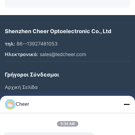
Shenzhen Cheer Optoelectronic Co., Ltd
τηλ:
86--13927481053
Ηλεκτρονικό:
sales@ledcheer.com
Γρήγοροι Σύνδεσμοι
Αρχική Σελίδα
Προϊόντα
Cheer
Σχετικά Με Εμάς
Γύρος Εργοστασίων
9:34 AM
Ποιοτικός Έλεγχος