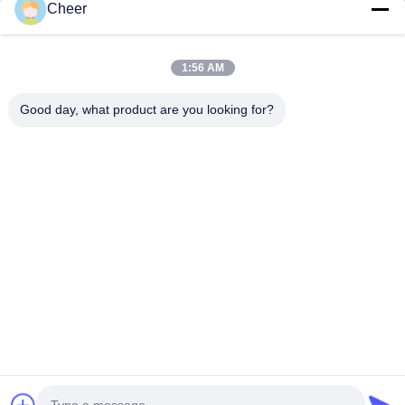
Cheer
Σχετικά Με Εμάς
Γύρος Εργοστασίων
1:56 AM
Ποιοτικός Έλεγχος
Good day, what product are you looking for?
Επαφή
Νέα
Διάλυμα
Συχνές Ερωτήσεις
Ακολουθήστε Μας.
©2026- Shenzhen Cheer Optoelectronic Co., Ltd. . Διατηρούνται όλα τα