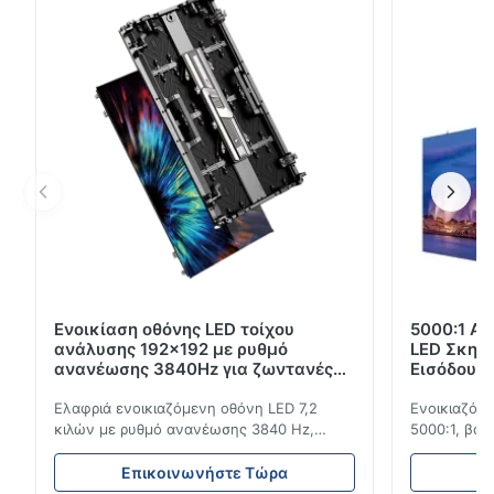
ολοκληρωμένες δυνατότητες σέρβις για τη
συντήρηση βιομηχανικού εξοπλισμού. Καθολική
συμβατότητα με συστήματα οθόνης μπροστινής
συντήρησης Ολοκληρ...
Ενοικίαση οθόνης LED τοίχου
5000:1 Αν
ανάλυσης 192x192 με ρυθμό
LED Σκην
ανανέωσης 3840Hz για ζωντανές
Εισόδου 
εκδηλώσεις
3840Hz
Ελαφριά ενοικιαζόμενη οθόνη LED 7,2
Ενοικιαζόμε
κιλών με ρυθμό ανανέωσης 3840 Hz,
5000:1, βαθ
φωτεινότητα 700 cd/m² και ανάλυση
ανανέωσης 3
192x192. Ιδανικό για ζωντανές εκδηλώσεις
εκδηλώσεις
Επικοινωνήστε Τώρα
Ε
με εύκολη εγκατάσταση και παγκόσμια
ανθεκτικότη