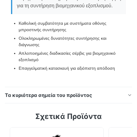
για τη συντήρηση βιομηχανικού εξοπλισμού.
Καθολική συμβατότητα με συστήματα οθόνης
μπροστινής συντήρησης
Ολοκληρωμένες δυνατότητες συντήρησης και
διάγνωσης
Απλοποιημένες διαδικασίες σέρβις για βιομηχανικό
εξοπλισμό
Επαγγελματική κατασκευή για αξιόπιστη απόδοση
Τα κυριότερα σημεία του προϊόντος
Εργαλείο Συντήρησης Αυτό το εξειδικευμένο
Σχετικά Προϊόντα
εργαλείο συντήρησης έχει σχεδιαστεί για
συμβατότητα με όλα τα συστήματα οθόνης
μπροστινής συντήρησης, παρέχοντας