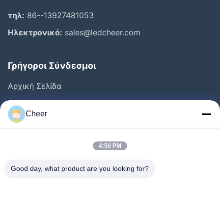
τηλ:
86--13927481053
Ηλεκτρονικό:
sales@ledcheer.com
Γρήγοροι Σύνδεσμοι
Αρχική Σελίδα
Προϊόντα
Cheer
Σχετικά Με Εμάς
Γύρος Εργοστασίων
4:50 PM
Ποιοτικός Έλεγχος
Good day, what product are you looking for?
Επαφή
Νέα
Διάλυμα