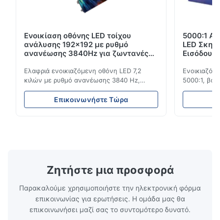
Ενοικίαση οθόνης LED τοίχου
5000:1 Αν
ανάλυσης 192x192 με ρυθμό
LED Σκην
ανανέωσης 3840Hz για ζωντανές
Εισόδου 
εκδηλώσεις
3840Hz
Ελαφριά ενοικιαζόμενη οθόνη LED 7,2
Ενοικιαζόμε
κιλών με ρυθμό ανανέωσης 3840 Hz,
5000:1, βαθ
φωτεινότητα 700 cd/m² και ανάλυση
ανανέωσης 3
192x192. Ιδανικό για ζωντανές εκδηλώσεις
εκδηλώσεις
Επικοινωνήστε Τώρα
Ε
με εύκολη εγκατάσταση και παγκόσμια
ανθεκτικότη
συμβατότητα τάσης (AC100-240V).
εσωτερική/
Ζητήστε μια προσφορά
Παρακαλούμε χρησιμοποιήστε την ηλεκτρονική φόρμα
επικοινωνίας για ερωτήσεις. Η ομάδα μας θα
επικοινωνήσει μαζί σας το συντομότερο δυνατό.