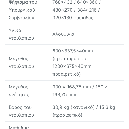
Ψήφισμα του
768×432 / 640×360 /
Υπουργικού
480×270 / 384×216 /
Συμβουλίου
320×180 κουκίδες
Υλικό
Αλουμίνιο
ντουλαπιού
600×337,5×40mm
Μέγεθος
(προσαρμόσιμα
ντουλαπιού
1200×675×40mm
προαιρετικά)
Μέγεθος
300 × 168,75 mm / 150 ×
ενότητας
168,75 mm
Βάρος του
30,9 kg (κανονικό) / 15,6 kg
ντουλαπιού
(προαιρετικό)
Μέθοδος