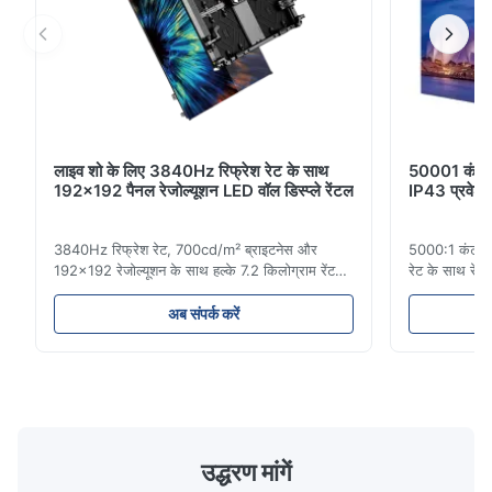
लाइव शो के लिए 3840Hz रिफ्रेश रेट के साथ
50001 कंट्रास
192x192 पैनल रेजोल्यूशन LED वॉल डिस्प्ले रेंटल
IP43 प्रवेश 
3840Hz रिफ्रेश रेट, 700cd/m² ब्राइटनेस और
5000:1 कंट्रा
192x192 रेजोल्यूशन के साथ हल्के 7.2 किलोग्राम रेंटल
रेट के साथ रेंट
एलईडी डिस्प्ले। आसान इंस्टालेशन और वैश्विक वोल्टेज
और इनडोर/आउट
अनुकूलता (AC100-240V) के साथ लाइव इवेंट के लिए
कार्यक्रमों के 
अब संपर्क करें
आदर्श।
उद्धरण मांगें