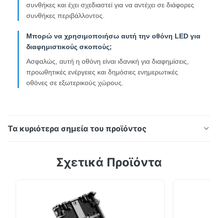
συνθήκες και έχει σχεδιαστεί για να αντέχει σε διάφορες
συνθήκες περιβάλλοντος.
Μπορώ να χρησιμοποιήσω αυτή την οθόνη LED για
διαφημιστικούς σκοπούς;
Ασφαλώς, αυτή η οθόνη είναι ιδανική για διαφημίσεις,
προωθητικές ενέργειες και δημόσιες ενημερωτικές
οθόνες σε εξωτερικούς χώρους.
Τα κυριότερα σημεία του προϊόντος
Ενοικιαζόμενα πάνελ LED εξωτερικού χώρου με
Σχετικά Προϊόντα
κατανάλωση ισχύος 17,5 W, διάρκεια ζωής 100.000
ωρών και ανοχή θερμοκρασίας -20°C έως 60°C.
Ιδανικό για προσωρινά συμβάντα με υψηλή
φωτεινότητα, αντοχή στις καιρικές συνθήκες και
προσαρμόσιμες διαμορφώσεις.