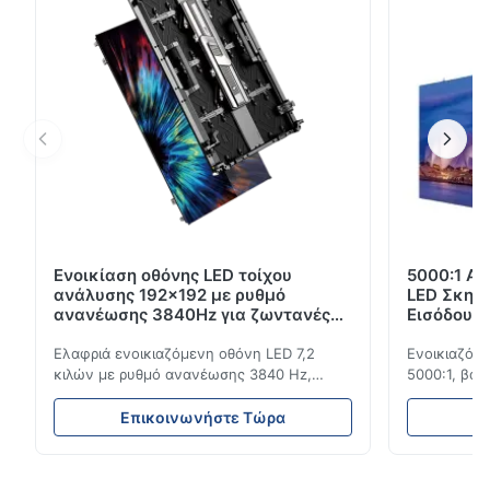
Ενοικίαση οθόνης LED τοίχου
5000:1 Αν
ανάλυσης 192x192 με ρυθμό
LED Σκην
ανανέωσης 3840Hz για ζωντανές
Εισόδου 
εκδηλώσεις
3840Hz
Ελαφριά ενοικιαζόμενη οθόνη LED 7,2
Ενοικιαζόμε
κιλών με ρυθμό ανανέωσης 3840 Hz,
5000:1, βαθ
φωτεινότητα 700 cd/m² και ανάλυση
ανανέωσης 3
192x192. Ιδανικό για ζωντανές εκδηλώσεις
εκδηλώσεις
Επικοινωνήστε Τώρα
Ε
με εύκολη εγκατάσταση και παγκόσμια
ανθεκτικότη
συμβατότητα τάσης (AC100-240V).
εσωτερική/