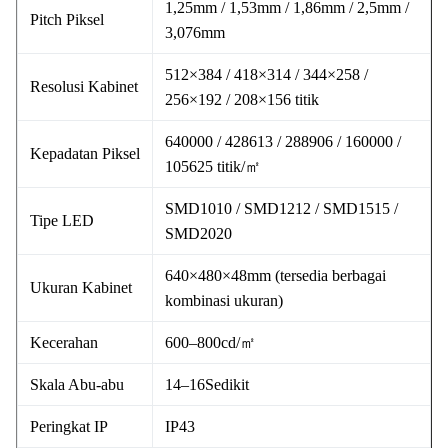
1,25mm / 1,53mm / 1,86mm / 2,5mm /
Pitch Piksel
3,076mm
512×384 / 418×314 / 344×258 /
Resolusi Kabinet
256×192 / 208×156 titik
640000 / 428613 / 288906 / 160000 /
Kepadatan Piksel
105625 titik/㎡
SMD1010 / SMD1212 / SMD1515 /
Tipe LED
SMD2020
640×480×48mm (tersedia berbagai
Ukuran Kabinet
kombinasi ukuran)
Kecerahan
600–800cd/㎡
Skala Abu-abu
14–16Sedikit
Peringkat IP
IP43