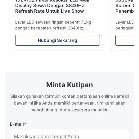
Display Sewa Dengan 3840Hz
Screen Se
Refresh Rate Untuk Live Show
Penembus
Refresh
Layar LED sewaan ringan seberat 7,2kg
Layar LED s
dengan kecepatan refresh 3840Hz,
peringkat I
kecerahan 700cd/m², dan resolusi 192x192.
3840Hz. Ide
Ideal untuk acara langsung dengan
kecerahan t
Hubungi Sekarang
pemasangan mudah dan kompatibilitas
pengaturan
tegangan global (AC100-240V).
dalam/luar 
Minta Kutipan
Silakan gunakan formulir kontak pertanyaan online kami di
bawah ini jika Anda memiliki pertanyaan, tim kami akan
menghubungi Anda sesegera mungkin
E-mail
*