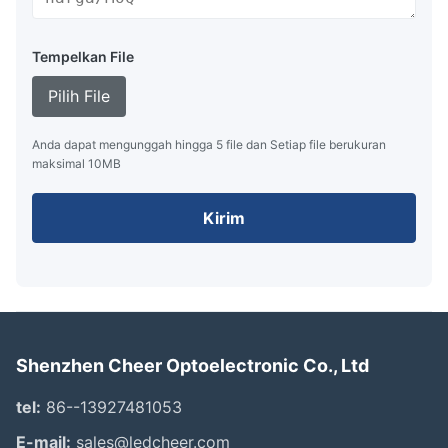
Tempelkan File
Pilih File
Anda dapat mengunggah hingga 5 file dan Setiap file berukuran
maksimal 10MB
Kirim
Shenzhen Cheer Optoelectronic Co., Ltd
tel:
86--13927481053
E-mail:
sales@ledcheer.com