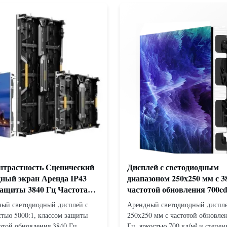
онтрастность Сценический
Дисплей с светодиодным
дный экран Аренда IP43
диапазоном 250x250 мм с 3
защиты 3840 Гц Частота
частотой обновления 700cd
ия
яркости
ый светодиодный дисплей с
Арендный светодиодный диспл
стью 5000:1, классом защиты
250x250 мм с частотой обновле
тотой обновления 3840 Гц.
Гц, яркостью 700 кд/м² и степе