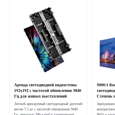
Аренда светодиодной видеостены
5000:1 К
192x192 с частотой обновления 3840
светодио
Гц для живых выступлений
Степень 
обновлен
Легкий арендуемый светодиодный дисплей
Арендованн
весом 7,2 кг с частотой обновления 3840
контрастно
Гц, яркостью 700 кд/м² и разрешением
IP43 и час