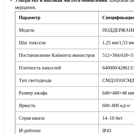
Ультра HD и высокая частота обновления
: Широкая цв
мерцания.
Параметр
Спецификаци
Модель
ПОДДЕРЖАНИЕ-I
Шаг пикселя
1,25 мм/1,53 м
Постановление Кабинета министров
512×384/418×3
Плотность пикселей
640000/428613/
Тип светодиода
СМД1010/СМД
Размер шкафа
640×480×48 мм
Яркость
600–800 кд/㎡
Серая шкала
14–16 бит
IP-рейтинг
IP43