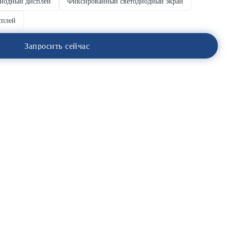
иодный дисплей
Фиксированный светодиодный экран
сплей
З
а
п
р
о
с
и
т
ь
с
е
й
ч
а
с