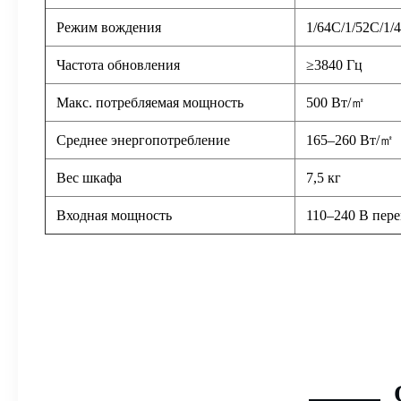
Режим вождения
1/64С/1/52С/1/
Частота обновления
≥3840 Гц
Макс. потребляемая мощность
500 Вт/㎡
Среднее энергопотребление
165–260 Вт/㎡
Вес шкафа
7,5 кг
Входная мощность
110–240 В пере