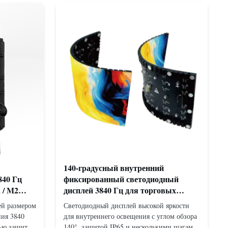
140-градусный внутренний
840 Гц
фиксированный светодиодный
 / M2
дисплей 3840 Гц для торговых
центров аэропортов и аудиторий
ей размером
Светодиодный дисплей высокой яркости
ния 3840
для внутреннего освещения с углом обзора
нью защиты
140°, защитой IP65 и несколькими шагами