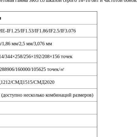
етовая гамма SRG со шкалой серого 14–16 бит и частотой обнов
я
F1.25/IF1.53/IF1.86/IF2.5/IF3.076
м/1,86 мм/2,5 мм/3,076 мм
14/344×258/256×192/208×156 точек
288906/160000/105625 точек/㎡
1212/СМД1515/СМД2020
 (доступно несколько комбинаций размеров)