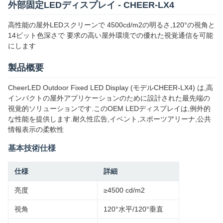
外部固定LEDディスプレイ - CHEER-LX4
高性能の屋外LEDスクリーンで 4500cd/m2の明るさ,120°の視角と
14ビット色深さで 要求の高い屋外環境での優れた視覚通信を可能
にします
製品概要
CheerLED Outdoor Fixed LED Display (モデルCHEER-LX4) は,高
インパクトの屋外アプリケーションのために設計された最先端の
視覚的ソリューションです.このOEM LEDディスプレイは,例外的
な性能を提供します.耐久性広告,イベント,スポーツアリーナ,公共
情報表示の柔軟性
基本技術仕様
仕様
詳細
亮度
≥4500 cd/m2
視角
120°水平/120°垂直