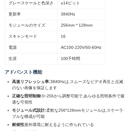
グレースケールと色深さ
≥14ビット
更新率
3840Hz
モジュールのサイズ
256mm * 128mm
スキャンモード
16
電源
AC100-220V/50-60Hz
生涯
100千時間
アドバンスト機能
高速リフレッシュ率:
3840Hzは,スムーズなビデオ再生と点滅
のない画像を保証します
正確な照明制御:
0~255から調整可能で,あらゆる照明条件で最
適な可視性
モジュール式設計:
柔軟な256*128mmモジュールは,スケーラ
ブルな構成が可能
耐候性
屋外環境に耐えるように作られている