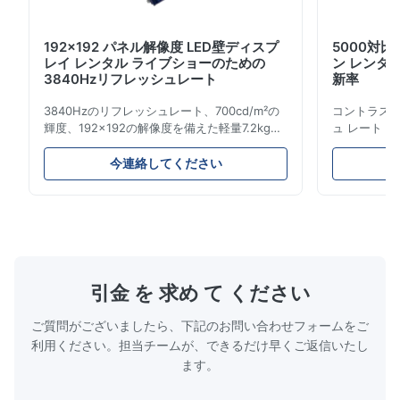
192x192 パネル解像度 LED壁ディスプ
5000対比
レイ レンタル ライブショーのための
ン レンタル 
3840Hzリフレッシュレート
新率
3840Hzのリフレッシュレート、700cd/m²の
コントラスト 
輝度、192x192の解像度を備えた軽量7.2kgの
ュ レート 3
レンタルLEDディスプレイ。簡単な設置と世界
レイ。高輝度
的な電圧互換性 (AC100-240V) により、ライ
ための簡単
今連絡してください
ブ イベントに最適です。
最適です。
引金 を 求め て ください
ご質問がございましたら、下記のお問い合わせフォームをご
利用ください。担当チームが、できるだけ早くご返信いたし
ます。