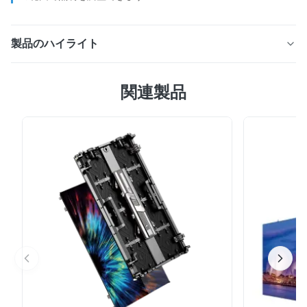
製品のハイライト
輝度4500cd/m²、リフレッシュレート3840Hz、視野角
関連製品
120°の屋外用LEDスクリーン。 14 ビットの色深度、モジ
ュラー設計、耐候性構造を備えており、インパクトのある
広告やイベントに最適です。