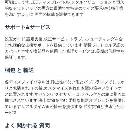
可能にします.LEDディスプレイのレンタルソリューションと恒久
的なセットアップの両方に最適です特定のサイズ要求や技術仕様
を満たすように 画面の構成を調整できます
サポート&サービス
設置ガイド,設定支援,校正サービス,トラブルシューティングを含
む包括的な技術サポートを提供しています.清掃プロトコル保証の
カバーと本物交換部品を使用した修理サービスは,長期の信頼性を
保証します.
梱包 と 輸送
各ディスプレイパネルは,静止性のない泡とバブルラップでしっか
りと包装され,その後,カスタマイズされた木製の箱やフライトケー
スに置かれます.すべてのアクセサリーは,ラベル付きの箱に別々に
梱包されています.海上貨物を含む 柔軟な輸送オプションを提供し
ていますリアルタイム追跡情報を提供する 航空貨物と快速宅配サ
ービス
よく 聞かれる 質問