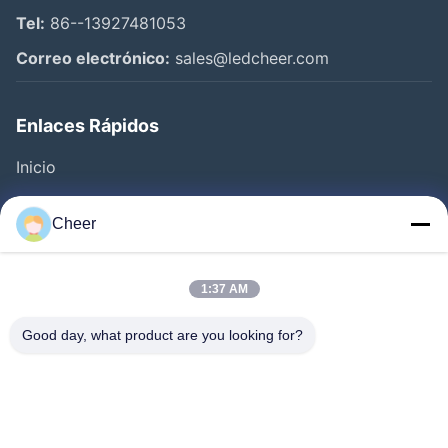
Tel:
86--13927481053
Correo electrónico:
sales@ledcheer.com
Enlaces Rápidos
Inicio
Productos
Cheer
Sobre Nosotros
Visita A La Fábrica
1:37 AM
Control De Calidad
Good day, what product are you looking for?
Contacto
Noticias
Solución
Preguntas Frecuentes