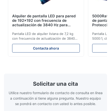
Alquiler de pantalla LED para pared
5000Ratio
de 192x192 con frecuencia de
de pantall
actualización de 3840 Hz para
Protecció
espectáculos en vivo
de actuali
Pantalla LED de alquiler liviana de 7,2 kg
Pantalla LED
con frecuencia de actualización de 3840
5000:1, clas
Hz, brillo de 700 cd/m² y resolución de 192
actualizació
x 192. Ideal para eventos en vivo con fácil
eventos con a
Contacta ahora
instalación y compatibilidad de voltaje
configuració
global (AC100-240V).
exteriores.
Solicitar una cita
Utilice nuestro formulario de contacto de consulta en línea
a continuación si tiene alguna pregunta. Nuestro equipo
se pondrá en contacto con usted lo antes posible.