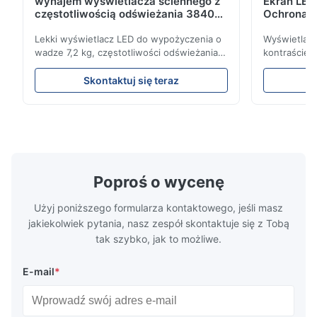
wynajem wyświetlacza ściennego z
Ekran LED
częstotliwością odświeżania 3840Hz
Ochrona p
dla pokazów na żywo
Częstotli
Lekki wyświetlacz LED do wypożyczenia o
Wyświetlac
wadze 7,2 kg, częstotliwości odświeżania
kontraście 5
3840 Hz, jasności 700 cd/m² i
częstotliwo
rozdzielczości 192 x 192. Idealny do
Idealny na i
Skontaktuj się teraz
wydarzeń na żywo dzięki łatwej instalacji i
wysoką jasno
globalnej kompatybilności z napięciem (AC
konfiguracj
100-240 V).
zewnątrz.
Poproś o wycenę
Użyj poniższego formularza kontaktowego, jeśli masz
jakiekolwiek pytania, nasz zespół skontaktuje się z Tobą
tak szybko, jak to możliwe.
E-mail
*