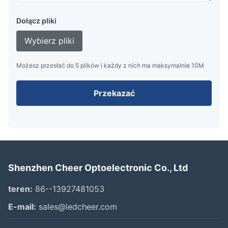
Dołącz pliki
Wybierz pliki
Możesz przesłać do 5 plików i każdy z nich ma maksymalnie 10M
Przekazać
Shenzhen Cheer Optoelectronic Co., Ltd
teren:
86--13927481053
E-mail:
sales@ledcheer.com