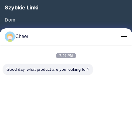
Szybkie Linki
Dom
Produkty
Cheer
O Nas
Wycieczka Po Fabryce
7:46 PM
Kontrola Jakości
Good day, what product are you looking for?
Skontaktuj Się Z Nami
Aktualności
Rozwiązanie
FAQS
Chodź Za Nami.