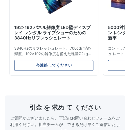
192x192 パネル解像度 LED壁ディスプ
5000対比
レイ レンタル ライブショーのための
ン レンタル 
3840Hzリフレッシュレート
新率
3840Hzのリフレッシュレート、700cd/m²の
コントラスト 
輝度、192x192の解像度を備えた軽量7.2kgの
ュ レート 3
レンタルLEDディスプレイ。簡単な設置と世界
レイ。高輝度
的な電圧互換性 (AC100-240V) により、ライ
ための簡単
今連絡してください
ブ イベントに最適です。
最適です。
引金 を 求め て ください
ご質問がございましたら、下記のお問い合わせフォームをご
利用ください。担当チームが、できるだけ早くご返信いたし