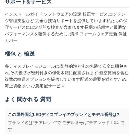
サポート&サービス
インストールガイド,ソフトウェアの設定,校正サービス,コンテン
ツ管理支援など 完全な技術サポートを提供しています私たちの保
守サービスには定期的な検査が含まれます長期の信頼性と最適な
パフォーマンスを確保するために, 清掃,ファームウェア更新,保証
カバー.
梱包 と 輸送
各ディスプレイモジュールは,防静的泡と泡の包装で安全に梱包さ
れ,その後防水密封付きの強化木箱に配置されます.航空貨物を含む
複数の輸送オプションを提供しています配送の需要を満たすため,
海上貨物,および急宅配サービス.
よく 聞かれる 質問
この屋外固定LEDディスプレイのブランドとモデル番号は?
ブランド名は"チアレッド"で モデル番号は"チアレッド-LX4"で
す