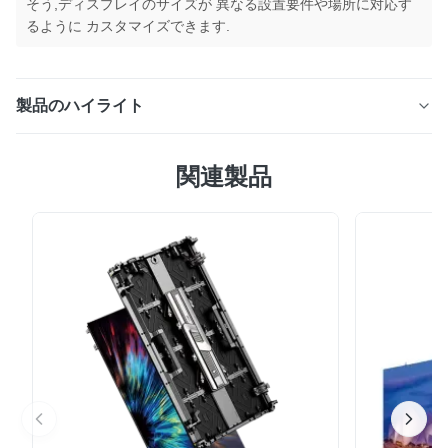
そう,ディスプレイのサイズが 異なる設置要件や場所に対応す
るように カスタマイズできます.
製品のハイライト
輝度 4500cd/m²、調光 0 ～ 255、寿命 100,000 時間の
関連製品
レンタル LED ディスプレイ。モジュール式の
256x128mm パネルにより、イベントのセットアップが
簡単になります。耐候性 (-20 °C ～ 60 °C) で、カスタム
サイズも利用可能です。