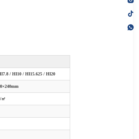
7.8 / HI10 / HI15.625 / HI20
00×240mm
s/㎡