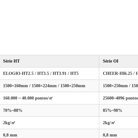
Série HT
Série OI
ELOGIO-HT2.5 / HT3.5 / HT3.91 / HT5
CHEER-HI6.25 / HI
1500×160mm / 1500×224mm / 1500×250mm
1500×250mm / 15
160.000 ~ 40.000 pontos/㎡
25600~4096 ponto
70%~88%
85%~98%
2kg/㎡
2kg/㎡
0,8 mm
0,8 mm