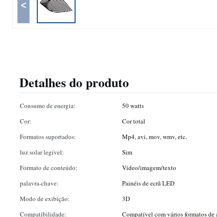
<
Detalhes do produto
Consumo de energia:
50 watts
Cor:
Cor total
Formatos suportados:
Mp4, avi, mov, wmv, etc.
luz solar legível:
Sim
Formato de conteúdo:
Vídeo/imagem/texto
palavra-chave:
Painéis de ecrã LED
Modo de exibição:
3D
Compatibilidade:
Compatível com vários formatos de 