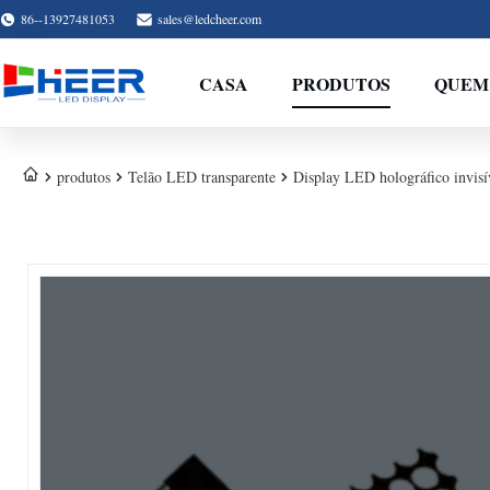
86--13927481053
sales@ledcheer.com
CASA
PRODUTOS
QUEM
produtos
Telão LED transparente
Display LED holográfico invisí