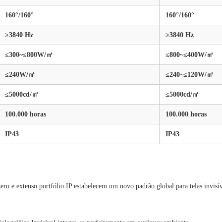
160°/160°
160°/160°
≥3840 Hz
≥3840 Hz
≤300~≤800W/㎡
≤800~≤400W/㎡
≤240W/㎡
≤240~≤120W/㎡
≤5000cd/㎡
≤5000cd/㎡
100.000 horas
100.000 horas
IP43
IP43
ero e extenso portfólio IP estabelecem um novo padrão global para telas invisív