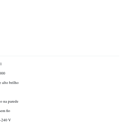
 1
000
 alto brilho
o na parede
sem fio
-240 V