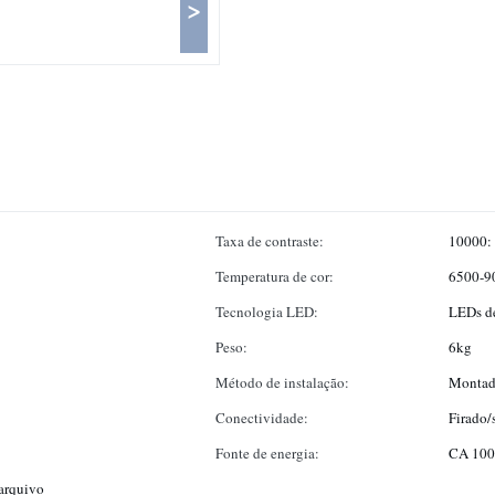
>
Taxa de contraste:
10000:
Temperatura de cor:
6500-9
Tecnologia LED:
LEDs de
Peso:
6kg
Método de instalação:
Montad
Conectividade:
Firado/
Fonte de energia:
CA 100
arquivo