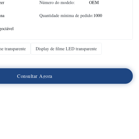
eer
Número do modelo:
OEM
ina
Quantidade mínima de pedido:
1000
ociável
e transparente
Display de filme LED transparente
C
o
n
s
u
l
t
a
r
A
g
o
r
a